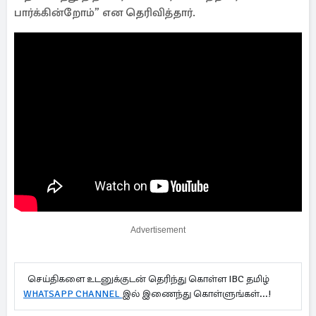
பார்க்கின்றோம்” என தெரிவித்தார்.
Advertisement
செய்திகளை உடனுக்குடன் தெரிந்து கொள்ள IBC தமிழ்
WHATSAPP CHANNEL
இல் இணைந்து கொள்ளுங்கள்...!