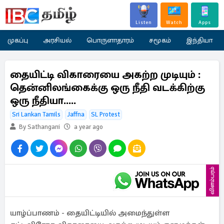
Listen
Watch
Apps
முகப்பு
அரசியல்
பொருளாதாரம்
சமூகம்
இந்தியா
தையிட்டி விகாரையை அகற்ற முடியும் :
தென்னிலங்கைக்கு ஒரு நீதி வடக்கிற்கு
ஒரு நீதியா.....
Sri Lankan Tamils
Jaffna
SL Protest
By Sathangani
a year ago
விளம்பரம்
யாழ்ப்பாணம் - தையிட்டியில் அமைந்துள்ள