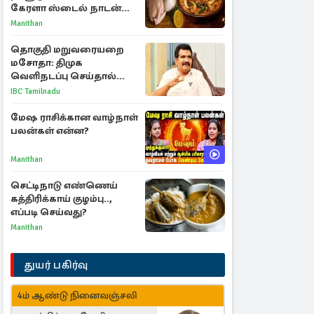
கேரளா ஸ்டைல் நாடன்
சிக்கன் குழம்பு ரெசிபி!
Manithan
தொகுதி மறுவரையறை
மசோதா: திமுக
வெளிநடப்பு செய்தால்
ஆதரவாகவே கருதப்படும்
IBC Tamilnadu
– அமைச்சர் நிர்மல்குமார்
மேஷ ராசிக்கான வாழ்நாள்
பலன்கள் என்ன?
Manithan
செட்டிநாடு எண்ணெய்
கத்திரிக்காய் குழம்பு..,
எப்படி செய்வது?
Manithan
துயர் பகிர்வு
4ம் ஆண்டு நினைவஞ்சலி