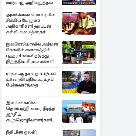
வருமாறு அறிவுறுத்தல்
அஸ்வெசும மோசடியில்
சிக்கிய மேலும் 2
அதிகாரிகள்! ஹட்டன்
கல்வி வலயத்தைச்
சேர்ந்த 6 ஆசிரியர்கள்
குறித்து விசாரணை
நுவரெலியாவில் அம்மன்
கோவில் வளாகத்தில்
புத்தர் சிலை! தடுத்து
நிறுத்திய கிராம மக்கள்
ரஷ்ய ஆதரவு நாட்டுடன்
உக்ரைன் புதிய ஆயுதப்
பேச்சுவார்த்தை
இலங்கையின்
தென்பகுதி வரை நீடித்த
இந்திய
கடற்றொழிலாளர்களின்
ஊடுருவல்
நீதியின் ஓலம்':