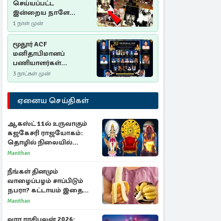
செய்யப்பட்ட
இன்றைய நாளே
செம்மணி
1 நாள் முன்
இனப்படுகொலை
தினம்…!
மூதூர் ACF
மனிதாபிமானப்
பணியாளர்கள்
படுகொலை (2006): 20
3 நாட்கள் முன்
ஆண்டுகளாகியும் நீதி
மறுக்கப்பட்ட
ஏனைய செய்திகள்
மனிதாபிமானப்
பேரவலம்
ஆகஸ்ட் 11ல் உருவாகும்
கஜகேசரி ராஜயோகம்:
தொழில் நிலையில்
அதிர்ஷ்டம் பெறும் 3
Manithan
ராசிகள்!
நீங்கள் தினமும்
வாழைப்பழம் சாப்பிடும்
நபரா? கட்டாயம் இதை
தெரிந்து கொள்ளுங்கள்
Manithan
வார ராசிபலன் 2026: