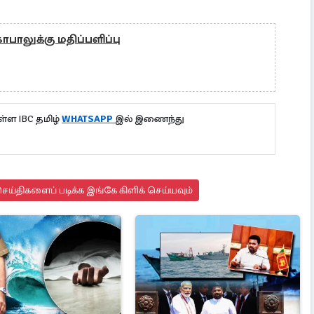
ோபாலுக்கு மதிப்பளிப்பு
்ள IBC தமிழ்
WHATSAPP
இல் இணைந்து
ய்திகளைப் படிக்க இங்கே கிளிக் செய்யவும்