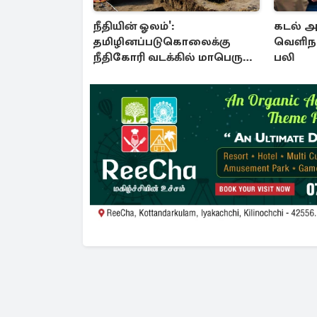
நீதியின் ஓலம்':
கடல் அ
தமிழினப்படுகொலைக்கு
வெளிநா
நீதிகோரி வடக்கில் மாபெரும்
பலி
கவனயீர்ப்புப்போராட்டம்