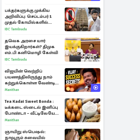
பக்தர்களுக்கு முக்கிய
அறிவிப்பு: செப்டம்பர் 1
முதல் கோயில்களில்
மொபைலுக்கு தடை!
IBC Tamilnadu
தவெக அரசை யார்
இயக்குகிறார்கள்? திமுக
எம்.பி கனிமொழி கேள்வி
IBC Tamilnadu
விஜயின் வெற்றிப்
பயணத்திலிருந்து நாம்
கற்றுக்கொள்ள வேண்டிய
முக்கிய 3 விடயங்கள்!
Manithan
Tea Kadai Sweet Bonda :
டீக்கடை ஸ்டைல் இனிப்பு
போண்டா – வீட்டிலேயே
செய்வது எப்படி?
Manithan
ஞாயிறு ஸ்பெஷல்:
நாவூரும் சுவையில்