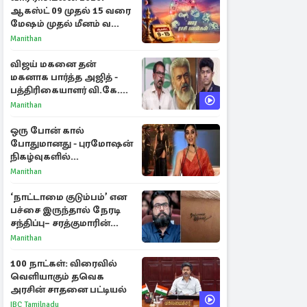
ஆகஸ்ட் 09 முதல் 15 வரை
மேஷம் முதல் மீனம் வரை
முழு பலன்கள்
Manithan
விஜய் மகனை தன்
மகனாக பார்த்த அஜித் -
பத்திரிகையாளர் வி.கே.
சுந்தர் ஓபன் டாக்!
Manithan
ஒரு போன் கால்
போதுமானது - புரமோஷன்
நிகழ்வுகளில்
பங்கேற்காதது குறித்து
Manithan
நயன்தாரா ஓபன் டாக்!
‘நாட்டாமை குடும்பம்’ என
பச்சை இருந்தால் நேரடி
சந்திப்பு– சரத்குமாரின்
புதிய யோசனை
Manithan
100 நாட்கள்: விரைவில்
வெளியாகும் தவெக
அரசின் சாதனை பட்டியல்
IBC Tamilnadu