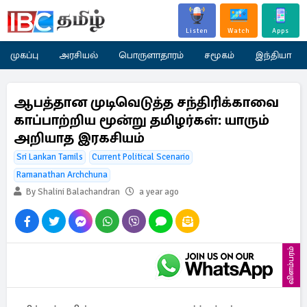
Listen
Watch
Apps
முகப்பு
அரசியல்
பொருளாதாரம்
சமூகம்
இந்தியா
ஆபத்தான முடிவெடுத்த சந்திரிக்காவை
காப்பாற்றிய மூன்று தமிழர்கள்: யாரும்
அறியாத இரகசியம்
Sri Lankan Tamils
Current Political Scenario
Ramanathan Archchuna
By Shalini Balachandran
a year ago
விளம்பரம்