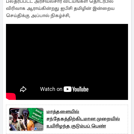
பலதரப்பட்ட அரசியல்சார் விடயங்கள் தொடர்பில்
விரிவாக ஆராய்கின்றது ஐபிசி தமிழின் இன்றைய
செய்திக்கு அப்பால் நிகழ்ச்சி,
மாத்தளையில்
சந்தேகத்திற்கிடமான முறையில்
உயிரிழந்த குடும்பப் பெண்