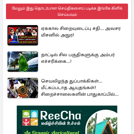
மேலும் இது தொடர்பான செய்திகளைப் படிக்க இங்கே கிளிக்
செய்யவும்
ஏககால சிறையுடைப்பு சதி... அவசர
மிசனில் அநுர!
நாட்டில் சில பகுதிகளுக்கு அம்பர்
எச்சரிக்கை...!
செயலிழந்த துப்பாக்கிகள்...
மீட்கப்படாத ஆயுதங்கள்!
சிறைச்சாலைகளின் பாதுகாப்பில்
பாரிய அச்சுறுத்தல்