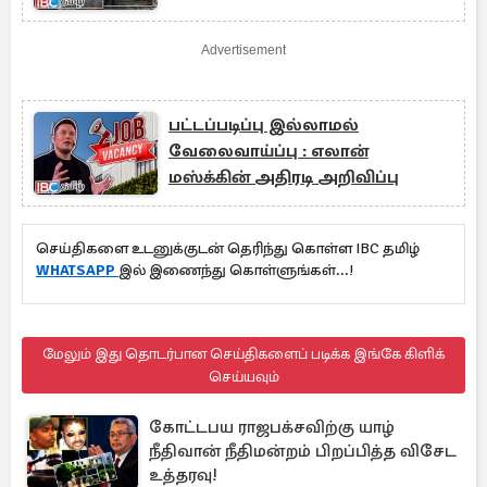
Advertisement
பட்டப்படிப்பு இல்லாமல்
வேலைவாய்ப்பு : எலான்
மஸ்க்கின் அதிரடி அறிவிப்பு
செய்திகளை உடனுக்குடன் தெரிந்து கொள்ள IBC தமிழ்
WHATSAPP
இல் இணைந்து கொள்ளுங்கள்...!
மேலும் இது தொடர்பான செய்திகளைப் படிக்க இங்கே கிளிக்
செய்யவும்
கோட்டபய ராஜபக்சவிற்கு யாழ்
நீதிவான் நீதிமன்றம் பிறப்பித்த விசேட
உத்தரவு!