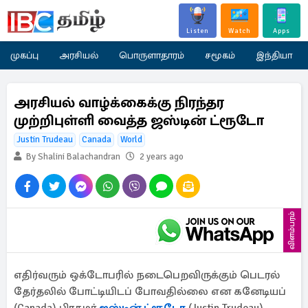
Listen
Watch
Apps
முகப்பு
அரசியல்
பொருளாதாரம்
சமூகம்
இந்தியா
அரசியல் வாழ்க்கைக்கு நிரந்தர
முற்றிபுள்ளி வைத்த ஜஸ்டின் ட்ரூடோ
Justin Trudeau
Canada
World
By Shalini Balachandran
2 years ago
விளம்பரம்
எதிர்வரும் ஒக்டோபரில் நடைபெறவிருக்கும் பெடரல்
தேர்தலில் போட்டியிடப் போவதில்லை என கனேடியப்