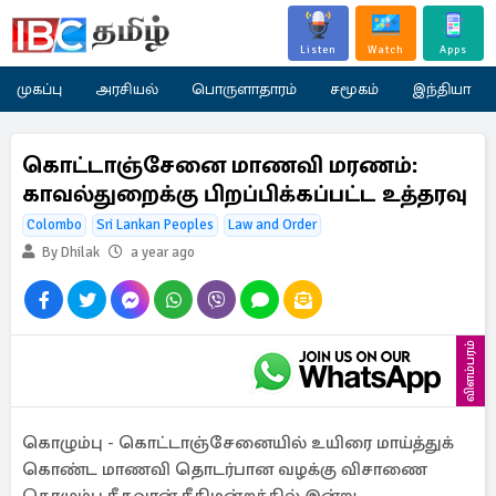
Listen
Watch
Apps
முகப்பு
அரசியல்
பொருளாதாரம்
சமூகம்
இந்தியா
கொட்டாஞ்சேனை மாணவி மரணம்:
காவல்துறைக்கு பிறப்பிக்கப்பட்ட உத்தரவு
Colombo
Sri Lankan Peoples
Law and Order
By Dhilak
a year ago
விளம்பரம்
கொழும்பு - கொட்டாஞ்சேனையில் உயிரை மாய்த்துக்
கொண்ட மாணவி தொடர்பான வழக்கு விசாணை