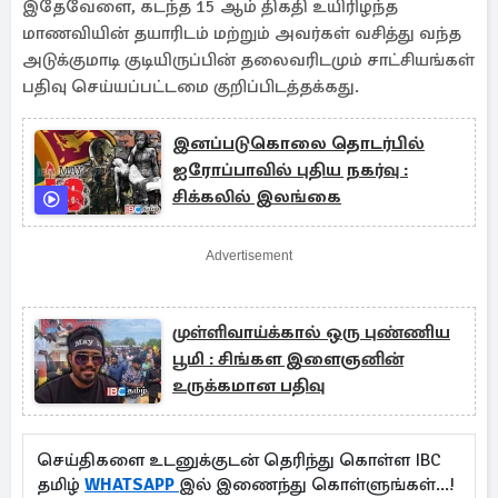
இதேவேளை, கடந்த 15 ஆம் திகதி உயிரிழந்த
மாணவியின் தயாரிடம் மற்றும் அவர்கள் வசித்து வந்த
அடுக்குமாடி குடியிருப்பின் தலைவரிடமும் சாட்சியங்கள்
பதிவு செய்யப்பட்டமை குறிப்பிடத்தக்கது.
இனப்படுகொலை தொடர்பில்
ஐரோப்பாவில் புதிய நகர்வு :
சிக்கலில் இலங்கை
Advertisement
முள்ளிவாய்க்கால் ஒரு புண்ணிய
பூமி : சிங்கள இளைஞனின்
உருக்கமான பதிவு
செய்திகளை உடனுக்குடன் தெரிந்து கொள்ள IBC
தமிழ்
WHATSAPP
இல் இணைந்து கொள்ளுங்கள்...!