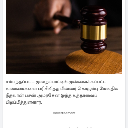
சம்பந்தப்பட்ட முறைப்பாட்டில் முன்வைக்கப்பட்ட
உண்மைகளை பரிசீலித்த பின்னர் கொழும்பு மேலதிக
நீதவான் பசன் அமரசேன இந்த உத்தரவைப்
பிறப்பித்துள்ளார்.
Advertisement