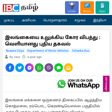
Listen
Watch
Apps
முகப்பு
அரசியல்
பொருளாதாரம்
சமூகம்
இந்தியா
இலங்கையை உலுக்கிய கோர விபத்து :
வெளியானது புதிய தகவல்
Nuwara Eliya
Department of Motor Vehicles
Srilanka Bus
By Jaso
a year ago
விளம்பரம்
இலங்கை மக்களை ஒருகணம் திகைப்பில் ஆழ்த்திய
கொத்மலை, ரம்பொட, கெரண்டியெஎல்ல பகுதியில்