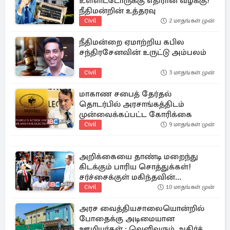
உள்ளிட்டோருக்கு எதிரான வழக்கு!
நீதிமன்றின் உத்தரவு
Civil
2 மாதங்கள் முன்
நீதிமன்றை ஏமாற்றிய கபில
சந்திரசேனவின் உருட்டு அம்பலம்
Civil
3 மாதங்கள் முன்
மாகாண சபைத் தேர்தல்
தொடர்பில் அரசாங்கத்திடம்
முன்வைக்கப்பட்ட கோரிக்கை
Civil
9 மாதங்கள் முன்
அறிக்கையை தாண்டி மறைந்து
கிடக்கும் பாரிய சொத்துக்கள்!
சர்ச்சைக்குள் மகிந்தவின்
பாதுகாப்பு அதிகாரி
Civil
10 மாதங்கள் முன்
அரச வைத்தியசாலையொன்றில்
போதைக்கு அடிமையான
ஊழியர்கள் : வெளிவரும் அதிர்ச்சி