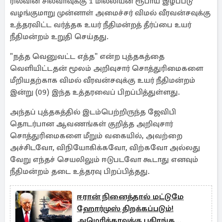
ரில்வின் சில்வாவுக்கு 1 மில்லியன் ரூபாய் இழப்பீடு
வழங்குமாறு முன்னாள் அமைச்சர் விமல் வீரவன்சவுக்கு
உத்தரவிட்ட வர்த்தக உயர் நீதிமன்றத் தீர்ப்பை உயர்
நீதிமன்றம் உறுதி செய்தது.
"நத்த வெனுவட்ட எத்த" என்ற புத்தகத்தை
வெளியிட்டதன் மூலம் அறிவுசார் சொத்துரிமைகளை
மீறியதற்காக விமல் வீரவன்சவுக்கு உயர் நீதிமன்றம்
இன்று (09) இந்த உத்தரவைப் பிறப்பித்துள்ளது.
அந்தப் புத்தகத்தில் இடம்பெற்றிருந்த ஜேவிபி
தொடர்பான ஆவணங்கள் குறித்த அறிவுசார்
சொத்துரிமைகளை மீறும் வகையில், அவற்றை
அச்சிடவோ, விநியோகிக்கவோ, விற்கவோ அல்லது
வேறு எந்தச் செயலிலும் ஈடுபடவோ கூடாது எனவும்
நீதிமன்றம் தடை உத்தரவு பிறப்பித்தது.
ஈரான் நினைத்தால் மட்டுமே
ஹோர்முஸ் திறக்கப்படும்!
அமெரிக்காவுக்கு பகிரங்க