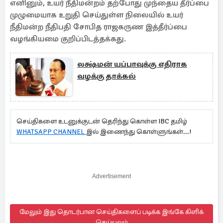
எனினும், உயர் நீதிமன்றம் தற்போது முந்தைய தீர்ப்பை
முழுமையாக உறுதி செய்துள்ள நிலையில் உயர்
நீதிமன்ற நீதிபதி சோபித ராஜகருண இத்தீர்ப்பை
வழங்கியமை குறிப்பிடத்தக்கது.
லக்ஷ்மன் யப்பாவுக்கு எதிராக
வழக்கு தாக்கல்
செய்திகளை உடனுக்குடன் தெரிந்து கொள்ள IBC தமிழ்
WHATSAPP CHANNEL
இல் இணைந்து கொள்ளுங்கள்...!
Advertisement
மேலும் இது தொடர்பான செய்திகளைப் படிக்க இங்கே கிளிக்
செய்யவும்