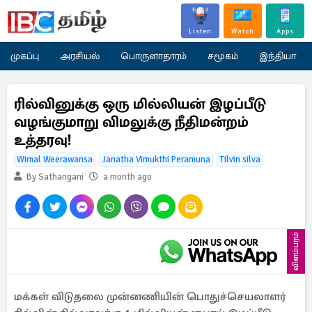
Listen
Watch
Apps
முகப்பு
அரசியல்
பொருளாதாரம்
சமூகம்
இந்தியா
ரில்வினுக்கு ஒரு மில்லியன் இழப்பீடு
வழங்குமாறு விமலுக்கு நீதிமன்றம்
உத்தரவு!
Wimal Weerawansa
Janatha Vimukthi Peramuna
Tilvin silva
By Sathangani
a month ago
விளம்பரம்
மக்கள் விடுதலை முன்னணியின் பொதுச்செயலாளர்