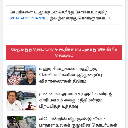
செய்திகளை உடனுக்குடன் தெரிந்து கொள்ள IBC தமிழ்
WHATSAPP CHANNEL
இல் இணைந்து கொள்ளுங்கள்...!
மேலும் இது தொடர்பான செய்திகளைப் படிக்க இங்கே கிளிக்
செய்யவும்
மஹர சிறைக்கலவரத்திற்கு
வெளியாட்களின் ஒத்துழைப்பு:
விசாரணைகள் தீவிரம்
முன்னாள் அமைச்சர் அகில விராஜ்
காரியவசம் கைது : நீதிமன்றம்
பிறப்பித்த உத்தரவு
வீடொன்றின் மீது குண்டு வீச்சு :
பாதாள உலகக் குழுவின் தொடர்புகள்