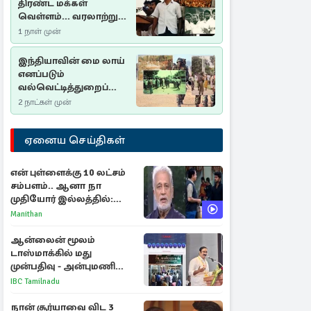
திரண்ட மக்கள்
வெள்ளம்... வரலாற்றுச்
சிறப்புமிக்க சுதுமலைப்
1 நாள் முன்
பிரகடனம்…
இந்தியாவின் மை லாய்
எனப்படும்
வல்வெட்டித்துறைப்
படுகொலை…
2 நாட்கள் முன்
ஏனைய செய்திகள்
என் புள்ளைக்கு 10 லட்சம்
சம்பளம்.. ஆனா நா
முதியோர் இல்லத்தில்:
நடிகரின் கண்ணீர் பேட்டி
Manithan
ஆன்லைன் மூலம்
டாஸ்மாக்கில் மது
முன்பதிவு - அன்புமணி
ராமதாஸ் எதிர்ப்பு
IBC Tamilnadu
நான் சூர்யாவை விட 3