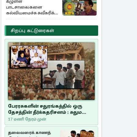
கீழுள்ள
பாடசாலைகளை
கல்வியமைச்சு சுவீகரிக்க
சட்டமில்லை :
கிடைத்தது வெற்றி
சிறப்பு கட்டுரைகள்
பேரரசுகளின் சதுரங்கத்தில் ஒரு
தேசத்தின் தீர்க்கதரிசனம் : சுதுமலை
பிரகடனம் ஒரு வரலாற்றுப் பாடம்
17 மணி நேரம் முன்
தலைவரைக் காணத்