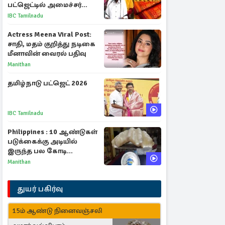
பட்ஜெட்டில் அமைச்சர்
மரிய வில்சன் அறிவிப்பு!
IBC Tamilnadu
Actress Meena Viral Post:
சாதி, மதம் குறித்து நடிகை
மீனாவின் வைரல் பதிவு
Manithan
தமிழ்நாடு பட்ஜெட் 2026
IBC Tamilnadu
Philippines : 10 ஆண்டுகள்
படுக்கைக்கு அடியில்
இருந்த பல கோடி
மதிப்புள்ள அரிய முத்து!
Manithan
துயர் பகிர்வு
15ம் ஆண்டு நினைவஞ்சலி