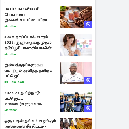
Health Benefits Of
Cinnamon :
இலவங்கப்பட்டையின்
மருத்துவ குணங்களும்
Manithan
ஆரோக்கிய
நன்மைகளும்!
உலக தாய்ப்பால் வாரம்
2026: குழந்தைக்கு முதல்
தடுப்பூசியான சீம்பாலின்
முக்கியத்துவம்!
Manithan
இல்லத்தரசிகளுக்கு
ஏமாற்றம் அளித்த தமிழக
பட்ஜெட்
IBC Tamilnadu
2026-27 தமிழ்நாடு
பட்ஜெட்..,
மாணவர்களுக்காக
வெளியான முக்கிய
Manithan
அறிவிப்புகள்
ஒரு பவுன் தங்கம் வழங்கும்
அண்ணன் சீர் திட்டம் -