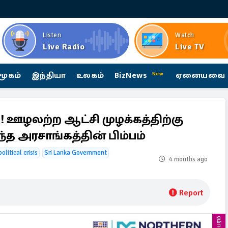
Listen
Watch
Live Radio
Live TV
மூகம்
இந்தியா
உலகம்
BizNews
ஏனையவை
New
! ஊழலற்ற ஆட்சி முழக்கத்திற்கு
ந்த அரசாங்கத்தின் பிம்பம்
olitical crisis
Sri Lanka Government
4 months ago
Report