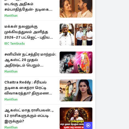
மடங்கு அதிகம்
சம்பாதித்தேன்- நடிகை
ஜோதிகா
Manithan
மக்கள் நலனுக்கு
முக்கியத்துவம் அளித்த
2026–27 பட்ஜெட் - புதிய
நலத்திட்டங்கள்
IBC Tamilnadu
என்னென்ன?
சனியின் நட்சத்திர மாற்றம்:
ஆகஸ்ட் 20 முதல்
அதிர்ஷ்டம் பெறும்
ராசிகள்!
Manithan
Chaitra Reddy : சீரியல்
நடிகை சைத்ரா ரெட்டி
விவாகரத்தா? திருமண
புகைப்படங்களை நீக்கம்
Manithan
ஆகஸ்ட் மாத ராசிபலன்..,
12 ராசிகளுக்கும் எப்படி
இருக்கும்?
Manithan