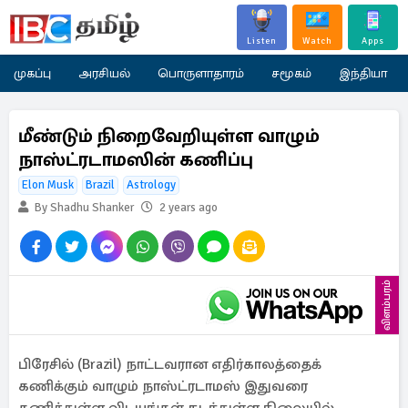
Listen
Watch
Apps
முகப்பு
அரசியல்
பொருளாதாரம்
சமூகம்
இந்தியா
மீண்டும் நிறைவேறியுள்ள வாழும்
நாஸ்ட்ரடாமஸின் கணிப்பு
Elon Musk
Brazil
Astrology
By Shadhu Shanker
2 years ago
விளம்பரம்
பிரேசில் (Brazil) நாட்டவரான எதிர்காலத்தைக்
கணிக்கும் வாழும் நாஸ்ட்ரடாமஸ் இதுவரை