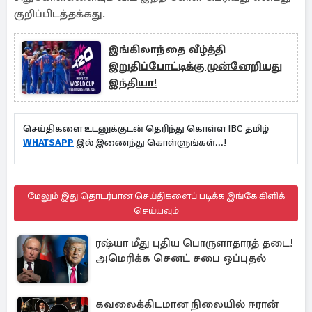
குறிப்பிடத்தக்கது.
இங்கிலாந்தை வீழ்த்தி
இறுதிப்போட்டிக்கு முன்னேறியது
இந்தியா!
செய்திகளை உடனுக்குடன் தெரிந்து கொள்ள IBC தமிழ்
WHATSAPP
இல் இணைந்து கொள்ளுங்கள்...!
மேலும் இது தொடர்பான செய்திகளைப் படிக்க இங்கே கிளிக்
செய்யவும்
ரஷ்யா மீது புதிய பொருளாதாரத் தடை!
அமெரிக்க செனட் சபை ஒப்புதல்
கவலைக்கிடமான நிலையில் ஈரான்