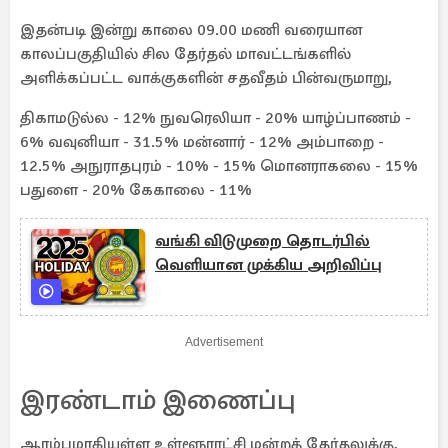
இதன்படி இன்று காலை 09.00 மணி வரையான
காலப்பகுதியில் சில தேர்தல் மாவட்டங்களில்
அளிக்கப்பட்ட வாக்குகளின் சதவீதம் பின்வருமாறு,
திகாமடுல்ல - 12% நுவரெலியா - 20% யாழ்ப்பாணம் -
6% வவுனியா - 31.5% மன்னார் - 12% அம்பாறை -
12.5% அநுராதபுரம் - 10% - 15% மொனராகலை - 15%
பதுளை - 20% கேகாலை - 11%
வங்கி விடுமுறை தொடர்பில்
வெளியான முக்கிய அறிவிப்பு
Advertisement
இரண்டாம் இணைப்பு
ஆரம்பமாகியுள்ள உள்ளூராட்சி மன்றத் தேர்தலுக்கு,