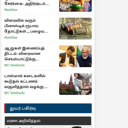
சேர்க்கை: அதிர்ஷ்டம்
பெறும் 3 ராசிகள்!
Manithan
விரைவில் வரும்
பிளாஸ்டிக் ரூபாய்
நோட்டுகள்.., பழைய
காகித நோட்டுகள்
Manithan
செல்லுமா?
ஆறுகள் இணைப்புத்
திட்டம்: விரைவான
செயல்பாட்டுக்கு
பிரதமருக்கு முதலமைச்சர்
IBC Tamilnadu
கடிதம்
டாஸ்மாக் கடைகளில்
கூடுதல் கட்டணம்
வசூலித்தால் வழக்கு:
சென்னை உயர்நீதிமன்றம்
IBC Tamilnadu
உத்தரவு
துயர் பகிர்வு
மரண அறிவித்தல்