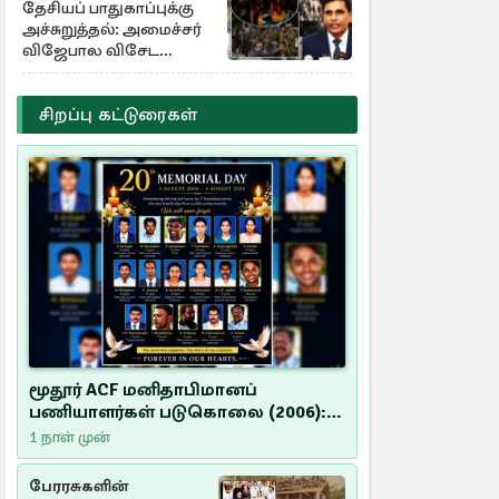
தேசியப் பாதுகாப்புக்கு
அச்சுறுத்தல்: அமைச்சர்
விஜேபால விசேட
அறிவிப்பு
சிறப்பு கட்டுரைகள்
மூதூர் ACF மனிதாபிமானப்
பணியாளர்கள் படுகொலை (2006):
20 ஆண்டுகளாகியும் நீதி
1 நாள் முன்
மறுக்கப்பட்ட மனிதாபிமானப்
பேரவலம்
பேரரசுகளின்