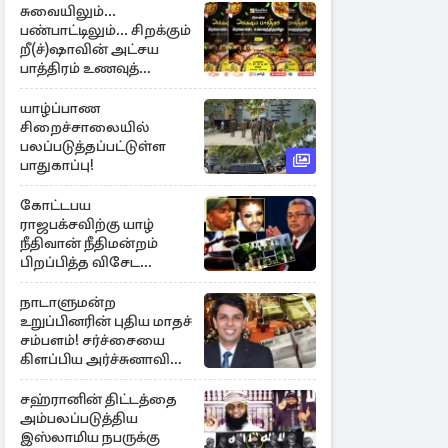
சுவையிலும்...
பண்பாட்டிலும்... சிறக்கும்
றீ(ச்)ஷாவின் அட்சய
பாத்திரம் உணவுத்
திருவிழா ஆரம்பம்
யாழ்ப்பாண
சிறைச்சாலையில்
பலப்படுத்தப்பட்டுள்ள
பாதுகாப்பு!
கோட்டபய
ராஜபக்சவிற்கு யாழ்
நீதிவான் நீதிமன்றம்
பிறப்பித்த விசேட
உத்தரவு!
நாடாளுமன்ற
உறுப்பினரின் புதிய மாதச்
சம்பளம்! சர்ச்சையை
கிளப்பிய அர்ச்சுனாவின்
அறிக்கை
சஹ்ரானின் திட்டத்தை
அம்பலப்படுத்திய
இஸ்லாமிய நபருக்கு