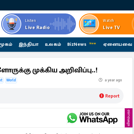
Listen
Watch
Live Radio
Live TV
மூகம்
இந்தியா
உலகம்
BizNews
ஏனையவை
New
ருக்கு முக்கிய அறிவிப்பு..!
ht
World
a year ago
Report
விளம்பரம்