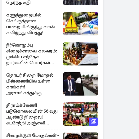
நேர்ந்த கதி
களுத்துறையில்
செங்குத்தான
பாறையிலிருந்து வான்
கவிழ்ந்து விபத்து!
நீர்கொழும்பு
சிறைச்சாலை கலவரம்:
முக்கிய சந்தேக
நபர்களின் பெயர்கள்
நீதிமன்றில் சமர்ப்பிப்பு!
தொடர் சிறை மோதல்
பின்னணியில் உள்ள
கரங்கள்!
அரசாங்கத்துக்கு
கிடைத்த புலனாய்வு
தகவல்
திராய்க்கேணி
படுகொலையின் 36 வது
ஆண்டு நிறைவு!
சுடரேற்றி அஞ்சலி
செலுத்திய மக்கள்
சிறைக்குள் மோதல்கள் -