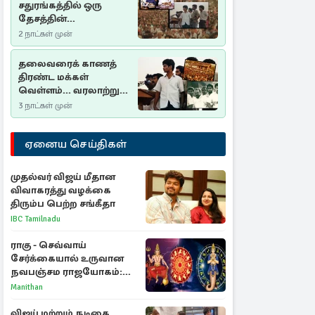
சதுரங்கத்தில் ஒரு
தேசத்தின்
தீர்க்கதரிசனம் :
2 நாட்கள் முன்
சுதுமலை பிரகடனம்
ஒரு வரலாற்றுப் பாடம்
தலைவரைக் காணத்
திரண்ட மக்கள்
வெள்ளம்... வரலாற்றுச்
சிறப்புமிக்க சுதுமலைப்
3 நாட்கள் முன்
பிரகடனம்…
ஏனைய செய்திகள்
முதல்வர் விஜய் மீதான
விவாகரத்து வழக்கை
திரும்ப பெற்ற சங்கீதா
IBC Tamilnadu
ராகு - செவ்வாய்
சேர்க்கையால் உருவான
நவபஞ்சம ராஜயோகம்:
அதிர்ஷ்டம் பெறும் 3
Manithan
ராசிகள்!
விஜய் மற்றும் நடிகை