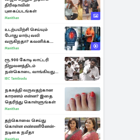
திரிஷாவின்
புகைப்படங்கள்
Manithan
உடற்பயிற்சி செய்யும்
போது மார்பு வலி
வருகிறதா? கவனிக்க
வேண்டிய எச்சரிக்கை
Manithan
அறிகுறிகள்
ரூ.900 கோடி லாட்டரி
நிறுவனத்திடம்
நன்கொடை வாங்கியது
ஏன்? உதயநிதி - ஆதவ்
IBC Tamilnadu
விவாதம்
நகசுத்தி வருவதற்கான
காரணம் என்ன? இதை
தெரிந்து கொள்ளுங்கள்
Manithan
தற்கொலை செய்து
கொள்ள எண்ணினேன்-
நடிகை நமீதா
Manithan