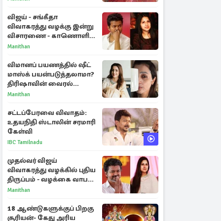
விஜய் - சங்கீதா
விவாகரத்து வழக்கு இன்று
விசாரணை - காணொளி
மூலம் ஆஜராக வாய்ப்பு
Manithan
விமானப் பயணத்தில் ஷீட்
மாஸ்க் பயன்படுத்தலாமா?
திரிஷாவின் வைரல்
செல்ஃபிக்கு மருத்துவர்
Manithan
விளக்கம்
சட்டப்பேரவை விவாதம்:
உதயநிதி ஸ்டாலின் சரமாரி
கேள்வி
IBC Tamilnadu
முதல்வர் விஜய்
விவாகரத்து வழக்கில் புதிய
திருப்பம் - வழக்கை வாபஸ்
பெற்ற சங்கீதா!
Manithan
18 ஆண்டுகளுக்குப் பிறகு
சூரியன்- கேது அரிய