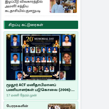
இழப்பீடு விவகாரத்தில்
அமளி! சத்திய
கடதாசியில் குளறுபடி
சிறப்பு கட்டுரைகள்
மூதூர் ACF மனிதாபிமானப்
பணியாளர்கள் படுகொலை (2006):
20 ஆண்டுகளாகியும் நீதி
17 மணி நேரம் முன்
மறுக்கப்பட்ட மனிதாபிமானப்
பேரவலம்
பேரரசுகளின்