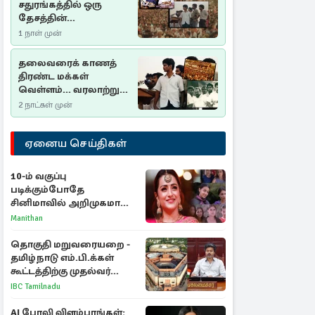
சதுரங்கத்தில் ஒரு
தேசத்தின்
தீர்க்கதரிசனம் :
1 நாள் முன்
சுதுமலை பிரகடனம்
ஒரு வரலாற்றுப் பாடம்
தலைவரைக் காணத்
திரண்ட மக்கள்
வெள்ளம்... வரலாற்றுச்
சிறப்புமிக்க சுதுமலைப்
2 நாட்கள் முன்
பிரகடனம்…
ஏனைய செய்திகள்
10-ம் வகுப்பு
படிக்கும்போதே
சினிமாவில் அறிமுகமான
த்ரிஷா! உண்மையை
Manithan
பகிர்ந்த இயக்குநர் பிரவீன்
காந்தி
தொகுதி மறுவரையறை -
தமிழ்நாடு எம்.பி.க்கள்
கூட்டத்திற்கு முதல்வர்
விஜய் அழைப்பு
IBC Tamilnadu
AI போலி விளம்பரங்கள்: