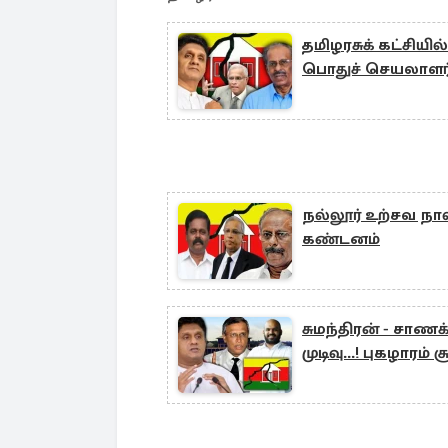
தமிழரசுக் கட்சியி
பொதுச் செயலாளர்
நல்லூர் உற்சவ நாளி
கண்டனம்
சுமந்திரன் - சாணக
முடிவு...! புகழாரம் ச