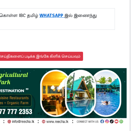
 கொள்ள IBC தமிழ்
WHATSAPP
இல் இணைந்து
ய்திகளைப் படிக்க இங்கே கிளிக் செய்யவும்