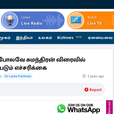
Listen
Watch
Live Radio
Live TV
மூகம்
இந்தியா
உலகம்
BizNews
ஏனையவை
New
ு போலவே சுமந்திரன் விரைவில்
ப்படும் எச்சரிக்கை
n
Sri Lanka Politician
2 years ago
Report
விளம்பரம்