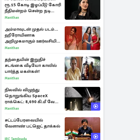
ரூ.15 கோடி இழப்பீடு கோரி
நீதிமன்றம் சென்ற நடிகை
ஸ்ருதி ஹாசன்!
Manithan
அம்மாவுடன் முதல் படம்...
ஹீரோயினாக
அறிமுகமாகும் ஊர்வசியின்
மகள் தேஜலட்சுமி!
Manithan
தந்தையின் இறுதிச்
சடங்கை வீடியோ காலில்
பார்த்த மகள்கள்!
Manithan
நிலவில் விழுந்து
நொறுங்கிய SpaceX
ராக்கெட்: 8,690 கி.மீ வேக
மோதலால் உருவான புதிய
Manithan
பள்ளம்!
சட்டப்பேரவையில்
வேளாண் பட்ஜெட் தாக்கல்
IBC Tamilnadu