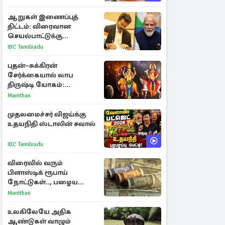
ஆறுகள் இணைப்புத்
திட்டம்: விரைவான
செயல்பாட்டுக்கு
பிரதமருக்கு முதலமைச்சர்
IBC Tamilnadu
கடிதம்
புதன்–சுக்கிரன்
சேர்க்கையால் லாப
திருஷ்டி யோகம்:
அதிர்ஷ்டம் பெறும் டாப் 3
Manithan
ராசிகள்!
முதலமைச்சர் விஜய்க்கு
உதயநிதி ஸ்டாலின் சவால்
IBC Tamilnadu
விரைவில் வரும்
பிளாஸ்டிக் ரூபாய்
நோட்டுகள்.., பழைய
காகித நோட்டுகள்
Manithan
செல்லுமா?
உலகிலேயே அதிக
ஆண்டுகள் வாழும்