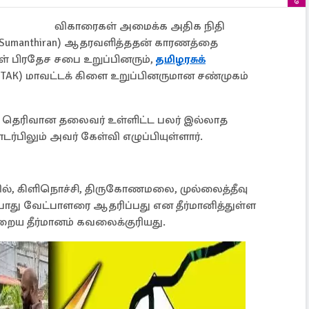
விகாரைகள் அமைக்க அதிக நிதி
. A. Sumanthiran) ஆதரவளித்ததன் காரணத்தை
் பிரதேச சபை உறுப்பினரும்,
தமிழரசுக்
chi, ITAK) மாவட்டக் கிளை உறுப்பினருமான சண்முகம்
தாக தெரிவான தலைவர் உள்ளிட்ட பலர் இல்லாத
ொடர்பிலும் அவர் கேள்வி எழுப்பியுள்ளார்.
யில், கிளிநொச்சி, திருகோணமலை, முல்லைத்தீவு
 பொது வேட்பாளரை ஆதரிப்பது என தீர்மானித்துள்ள
றைய தீர்மானம் கவலைக்குரியது.