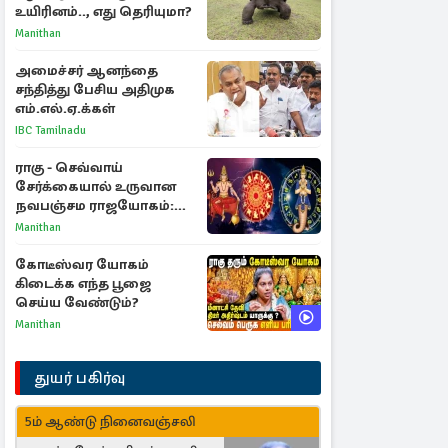
உயிரினம்.., எது தெரியுமா?
Manithan
அமைச்சர் ஆனந்தை
சந்தித்து பேசிய அதிமுக
எம்.எல்.ஏ.க்கள்
IBC Tamilnadu
ராகு - செவ்வாய்
சேர்க்கையால் உருவான
நவபஞ்சம ராஜயோகம்:
அதிர்ஷ்டம் பெறும் 3
Manithan
ராசிகள்!
கோடீஸ்வர யோகம்
கிடைக்க எந்த பூஜை
செய்ய வேண்டும்?
Manithan
துயர் பகிர்வு
5ம் ஆண்டு நினைவஞ்சலி