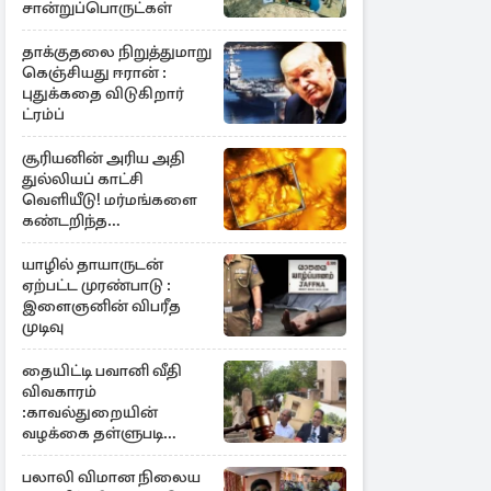
சான்றுப்பொருட்கள்
தாக்குதலை நிறுத்துமாறு
கெஞ்சியது ஈரான் :
புதுக்கதை விடுகிறார்
ட்ரம்ப்
சூரியனின் அரிய அதி
துல்லியப் காட்சி
வெளியீடு! மர்மங்களை
கண்டறிந்த
விஞ்ஞானிகள்
யாழில் தாயாருடன்
ஏற்பட்ட முரண்பாடு :
இளைஞனின் விபரீத
முடிவு
தையிட்டி பவானி வீதி
விவகாரம்
:காவல்துறையின்
வழக்கை தள்ளுபடி
செய்தது நீதிமன்றம்
பலாலி விமான நிலைய