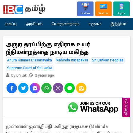
Listen
Watch
Apps
முகப்பு
அரசியல்
பொருளாதாரம்
சமூகம்
இந்தியா
அநுர தரப்பிற்கு எதிராக உயர்
நீதிமன்றத்தை நாடிய மகிந்த
Anura Kumara Dissanayaka
Mahinda Rajapaksa
Sri Lankan Peoples
Supreme Court of Sri Lanka
By Dhilak
2 years ago
விளம்பரம்
முன்னாள் ஜனாதிபதி மகிந்த ராஜபக்ச (Mahinda