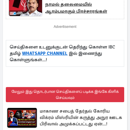
நாமல் தலைமையில்
ஆரம்பமாகும் பிரச்சாரங்கள்
Advertisement
செய்திகளை உடனுக்குடன் தெரிந்து கொள்ள IBC
தமிழ்
WHATSAPP CHANNEL
இல் இணைந்து
கொள்ளுங்கள்...!
மேலும் இது தொடர்பான செய்திகளைப் படிக்க இங்கே கிளிக்
செய்யவும்
மாகாண சபைத் தேர்தல் கோரிய
விக்ரம் மிஸ்ரியின் கருத்து அநுர ஊடக
பிரிவால் அமுக்கப்பட்டது ஏன்...!