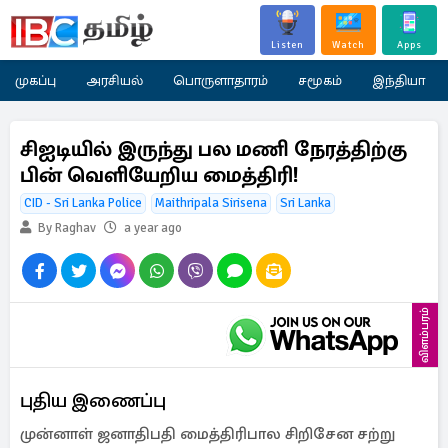
Listen
Watch
Apps
முகப்பு
அரசியல்
பொருளாதாரம்
சமூகம்
இந்தியா
சிஐடியில் இருந்து பல மணி நேரத்திற்கு
பின் வெளியேறிய மைத்திரி!
CID - Sri Lanka Police
Maithripala Sirisena
Sri Lanka
By Raghav
a year ago
விளம்பரம்
புதிய இணைப்பு
முன்னாள் ஜனாதிபதி மைத்திரிபால சிறிசேன சற்று