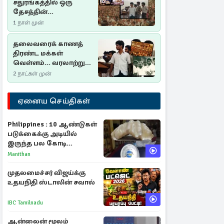
சதுரங்கத்தில் ஒரு
தேசத்தின்
தீர்க்கதரிசனம் :
1 நாள் முன்
சுதுமலை பிரகடனம்
ஒரு வரலாற்றுப் பாடம்
தலைவரைக் காணத்
திரண்ட மக்கள்
வெள்ளம்... வரலாற்றுச்
சிறப்புமிக்க சுதுமலைப்
2 நாட்கள் முன்
பிரகடனம்…
ஏனைய செய்திகள்
Philippines : 10 ஆண்டுகள்
படுக்கைக்கு அடியில்
இருந்த பல கோடி
மதிப்புள்ள அரிய முத்து!
Manithan
முதலமைச்சர் விஜய்க்கு
உதயநிதி ஸ்டாலின் சவால்
IBC Tamilnadu
ஆன்லைன் மூலம்