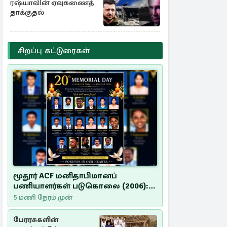
தகவல்
ரஷ்யாவின் ஏவுகணைத்
தாக்குதல்
சிறப்பு கட்டுரைகள்
மூதூர் ACF மனிதாபிமானப்
பணியாளர்கள் படுகொலை (2006):
20 ஆண்டுகளாகியும் நீதி
5 மணி நேரம் முன்
மறுக்கப்பட்ட மனிதாபிமானப்
பேரவலம்
பேரரசுகளின்