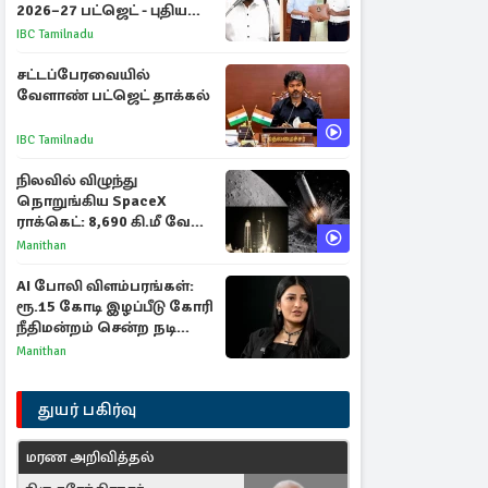
2026–27 பட்ஜெட் - புதிய
நலத்திட்டங்கள்
IBC Tamilnadu
என்னென்ன?
சட்டப்பேரவையில்
வேளாண் பட்ஜெட் தாக்கல்
IBC Tamilnadu
நிலவில் விழுந்து
நொறுங்கிய SpaceX
ராக்கெட்: 8,690 கி.மீ வேக
மோதலால் உருவான புதிய
Manithan
பள்ளம்!
AI போலி விளம்பரங்கள்:
ரூ.15 கோடி இழப்பீடு கோரி
நீதிமன்றம் சென்ற நடிகை
ஸ்ருதி ஹாசன்!
Manithan
துயர் பகிர்வு
மரண அறிவித்தல்