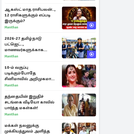
ஆகஸ்ட் மாத ராசிபலன்..,
12 ராசிகளுக்கும் எப்படி
இருக்கும்?
Manithan
2026-27 தமிழ்நாடு
பட்ஜெட்..,
மாணவர்களுக்காக
வெளியான முக்கிய
Manithan
அறிவிப்புகள்
10-ம் வகுப்பு
படிக்கும்போதே
சினிமாவில் அறிமுகமான
த்ரிஷா! உண்மையை
Manithan
பகிர்ந்த இயக்குநர் பிரவீன்
காந்தி
தந்தையின் இறுதிச்
சடங்கை வீடியோ காலில்
பார்த்த மகள்கள்!
Manithan
மக்கள் நலனுக்கு
முக்கியத்துவம் அளித்த