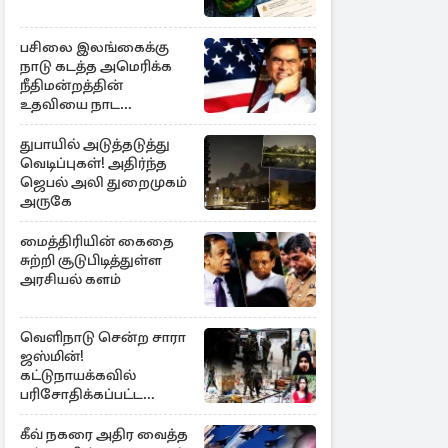
பசிலை இலங்கைக்கு
நாடு கடத்த அமெரிக்க
நீதிமன்றத்தின்
உதவியை நாட
அரசாங்கம் முடிவு
துபாயில் அடுத்தடுத்து
வெடிப்புகள்! அதிர்ந்த
ஜெபல் அலி துறைமுகம்
அருகே
மைத்திரியின் கைதை
சுற்றி சூடுபிடித்துள்ள
அரசியல் களம்
வெளிநாடு சென்ற சாரா
ஜஸ்மின்!
கட்டுநாயக்கவில்
பரிசோதிக்கப்பட்ட
CCTVவில்
வெளிச்சத்துக்கு வந்த
கீவ் நகரை அதிர வைத்த