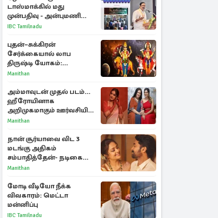
டாஸ்மாக்கில் மது
முன்பதிவு - அன்புமணி
ராமதாஸ் எதிர்ப்பு
IBC Tamilnadu
புதன்–சுக்கிரன்
சேர்க்கையால் லாப
திருஷ்டி யோகம்:
அதிர்ஷ்டம் பெறும் டாப் 3
Manithan
ராசிகள்!
அம்மாவுடன் முதல் படம்...
ஹீரோயினாக
அறிமுகமாகும் ஊர்வசியின்
மகள் தேஜலட்சுமி!
Manithan
நான் சூர்யாவை விட 3
மடங்கு அதிகம்
சம்பாதித்தேன்- நடிகை
ஜோதிகா
Manithan
மோடி வீடியோ நீக்க
விவகாரம்: மெட்டா
மன்னிப்பு
IBC Tamilnadu