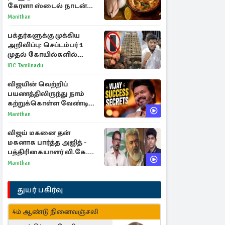
கேரளா ஸ்டைல் நாடன்
சிக்கன் குழம்பு ரெசிபி!
Manithan
பக்தர்களுக்கு முக்கிய
அறிவிப்பு: செப்டம்பர் 1
முதல் கோயில்களில்
மொபைலுக்கு தடை!
IBC Tamilnadu
விஜயின் வெற்றிப்
பயணத்திலிருந்து நாம்
கற்றுக்கொள்ள வேண்டிய
முக்கிய 3 விடயங்கள்!
Manithan
விஜய் மகனை தன்
மகனாக பார்த்த அஜித் -
பத்திரிகையாளர் வி.கே.
சுந்தர் ஓபன் டாக்!
Manithan
துயர் பகிர்வு
4ம் ஆண்டு நினைவஞ்சலி