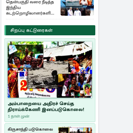
தென்பகுதி வரை நீடித்த
இந்திய
கடற்றொழிலாளர்களின்
ஊடுருவல்
சிறப்பு கட்டுரைகள்
அம்பாறையை அதிரச் செய்த
திராய்க்கேணி இனப்படுகொலை!
1 நாள் முன்
கிருசாந்தி படுகொலை