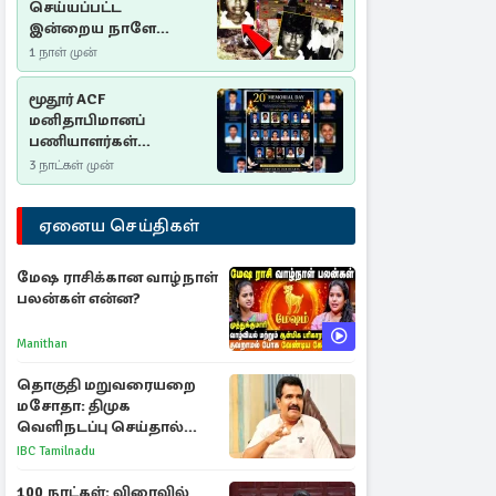
செய்யப்பட்ட
இன்றைய நாளே
செம்மணி
1 நாள் முன்
இனப்படுகொலை
தினம்…!
மூதூர் ACF
மனிதாபிமானப்
பணியாளர்கள்
படுகொலை (2006): 20
3 நாட்கள் முன்
ஆண்டுகளாகியும் நீதி
மறுக்கப்பட்ட
ஏனைய செய்திகள்
மனிதாபிமானப்
பேரவலம்
மேஷ ராசிக்கான வாழ்நாள்
பலன்கள் என்ன?
Manithan
தொகுதி மறுவரையறை
மசோதா: திமுக
வெளிநடப்பு செய்தால்
ஆதரவாகவே கருதப்படும்
IBC Tamilnadu
– அமைச்சர் நிர்மல்குமார்
100 நாட்கள்: விரைவில்