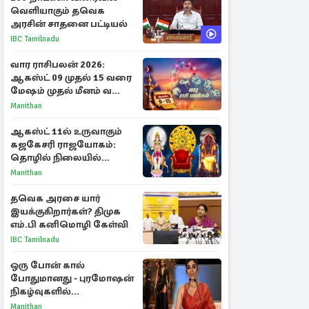
வெளியாகும் தவெக
அரசின் சாதனை பட்டியல்
IBC Tamilnadu
வார ராசிபலன் 2026:
ஆகஸ்ட் 09 முதல் 15 வரை
மேஷம் முதல் மீனம் வரை
முழு பலன்கள்
Manithan
ஆகஸ்ட் 11ல் உருவாகும்
கஜகேசரி ராஜயோகம்:
தொழில் நிலையில்
அதிர்ஷ்டம் பெறும் 3
Manithan
ராசிகள்!
தவெக அரசை யார்
இயக்குகிறார்கள்? திமுக
எம்.பி கனிமொழி கேள்வி
IBC Tamilnadu
ஒரு போன் கால்
போதுமானது - புரமோஷன்
நிகழ்வுகளில்
பங்கேற்காதது குறித்து
Manithan