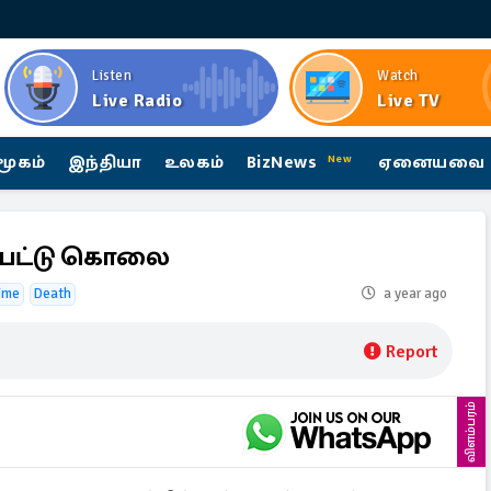
Listen
Watch
Live Radio
Live TV
மூகம்
இந்தியா
உலகம்
BizNews
ஏனையவை
New
ப்பட்டு கொலை
ime
Death
a year ago
Report
விளம்பரம்