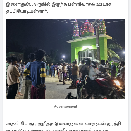
இளைஞன், அருகில் இருந்த பள்ளிவாசல் ஊடாக
தப்பியோடியுள்ளார்.
Advertisement
அதன் போது , குறித்த இளைஞனை வாளுடன் துரத்தி
வந்த இளைஞனுடன் பள்ளிவாசலுக்குள் புகுந்த