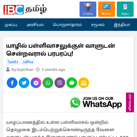
Listen
Watch
Apps
முகப்பு
அரசியல்
பொருளாதாரம்
சமூகம்
இந்தியா
யாழில் பள்ளிவாசலுக்குள் வாளுடன்
சென்றவரால் பரபரப்பு!
Tamils
Jaffna
By Kajinthan
5 months ago
விளம்பரம்
யாழ்ப்பாணத்தில் உள்ள பள்ளிவாசல் ஒன்றில்
தொழுகை இடம்பெற்றுக்கொண்டிருந்த வேளை