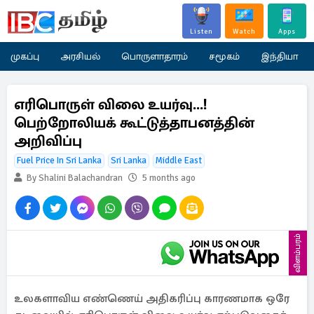
Listen
Watch
Apps
முகப்பு
அரசியல்
பொருளாதாரம்
சமூகம்
இந்தியா
எரிபொருள் விலை உயர்வு...!
பெற்றோலியக் கூட்டுத்தாபனத்தின்
அறிவிப்பு
Fuel Price In Sri Lanka
Sri Lanka
Middle East
By Shalini Balachandran
5 months ago
விளம்பரம்
உலகளாவிய எண்ணெய் அதிகரிப்பு காரணமாக ஒரே