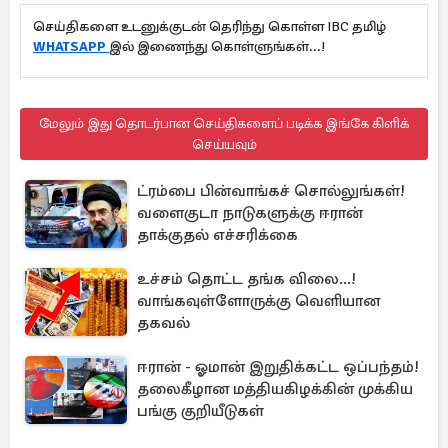
செய்திகளை உடனுக்குடன் தெரிந்து கொள்ள IBC தமிழ்
WHATSAPP
இல் இணைந்து கொள்ளுங்கள்...!
மேலும் இது தொடர்பான செய்திகளைப் படிக்க இங்கே கிளிக்
செய்யவும்
ட்ரம்பை பின்வாங்கச் சொல்லுங்கள்!
வளைகுடா நாடுகளுக்கு ஈரான்
தாக்குதல் எச்சரிக்கை
உச்சம் தொட்ட தங்க விலை...!
வாங்கவுள்ளோருக்கு வெளியான
தகவல்
ஈரான் - ஓமான் இறுதிக்கட்ட ஒப்பந்தம்!
தலைகீழான மத்தியகிழக்கின் முக்கிய
பங்கு குறியீடுகள்