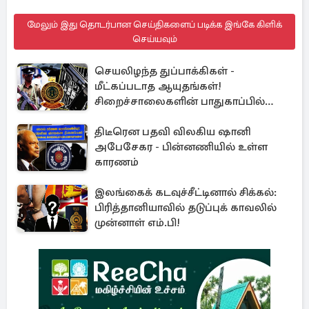
மேலும் இது தொடர்பான செய்திகளைப் படிக்க இங்கே கிளிக்
செய்யவும்
செயலிழந்த துப்பாக்கிகள் -
மீட்கப்படாத ஆயுதங்கள்!
சிறைச்சாலைகளின் பாதுகாப்பில்
பாரிய அச்சுறுத்தல்
திடீரென பதவி விலகிய ஷானி
அபேசேகர - பின்னணியில் உள்ள
காரணம்
இலங்கைக் கடவுச்சீட்டினால் சிக்கல்:
பிரித்தானியாவில் தடுப்புக் காவலில்
முன்னாள் எம்.பி!