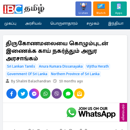
Listen
Watch
Apps
முகப்பு
அரசியல்
பொருளாதாரம்
சமூகம்
இந்தியா
திருகோணமலையை கொழும்புடன்
இணைக்க காய் நகர்த்தும் அநுர
அரசாங்கம்
Sri Lankan Tamils
Anura Kumara Dissanayaka
Vijitha Herath
Government Of Sri Lanka
Northern Province of Sri Lanka
By Shalini Balachandran
10 months ago
விளம்பரம்