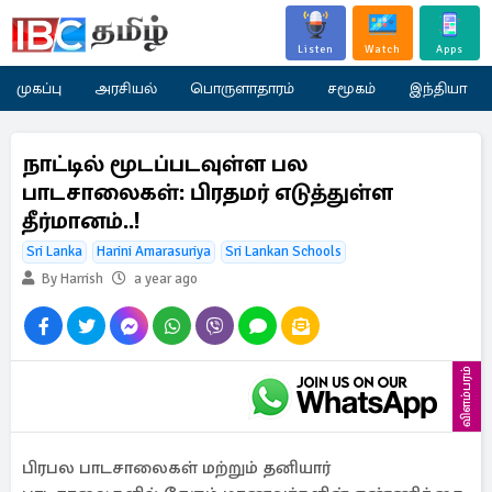
Listen
Watch
Apps
முகப்பு
அரசியல்
பொருளாதாரம்
சமூகம்
இந்தியா
நாட்டில் மூடப்படவுள்ள பல
பாடசாலைகள்: பிரதமர் எடுத்துள்ள
தீர்மானம்..!
Sri Lanka
Harini Amarasuriya
Sri Lankan Schools
By Harrish
a year ago
விளம்பரம்
பிரபல பாடசாலைகள் மற்றும் தனியார்