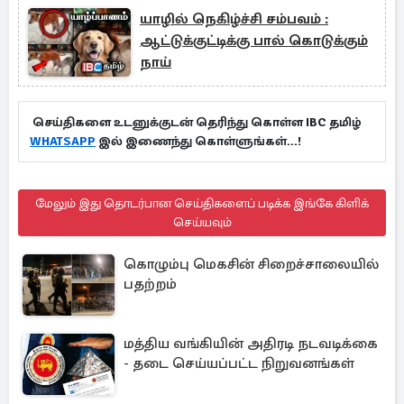
யாழில் நெகிழ்ச்சி சம்பவம் :
ஆட்டுக்குட்டிக்கு பால் கொடுக்கும்
நாய்
செய்திகளை உடனுக்குடன் தெரிந்து கொள்ள IBC தமிழ்
WHATSAPP
இல் இணைந்து கொள்ளுங்கள்...!
மேலும் இது தொடர்பான செய்திகளைப் படிக்க இங்கே கிளிக்
செய்யவும்
கொழும்பு மெகசின் சிறைச்சாலையில்
பதற்றம்
மத்திய வங்கியின் அதிரடி நடவடிக்கை
- தடை செய்யப்பட்ட நிறுவனங்கள்