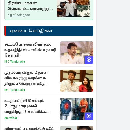
திரண்ட மக்கள்
வெள்ளம்... வரலாற்றுச்
சிறப்புமிக்க சுதுமலைப்
3 நாட்கள் முன்
பிரகடனம்…
ஏனைய செய்திகள்
சட்டப்பேரவை விவாதம்:
உதயநிதி ஸ்டாலின் சரமாரி
கேள்வி
IBC Tamilnadu
முதல்வர் விஜய் மீதான
விவாகரத்து வழக்கை
திரும்ப பெற்ற சங்கீதா
IBC Tamilnadu
உடற்பயிற்சி செய்யும்
போது மார்பு வலி
வருகிறதா? கவனிக்க
வேண்டிய எச்சரிக்கை
Manithan
அறிகுறிகள்
விமானப் பயணத்தில் ஷீட்