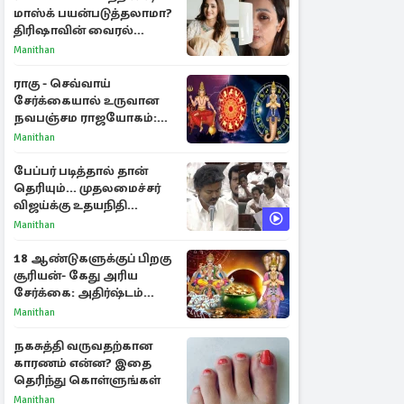
மாஸ்க் பயன்படுத்தலாமா?
திரிஷாவின் வைரல்
செல்ஃபிக்கு மருத்துவர்
Manithan
விளக்கம்
ராகு - செவ்வாய்
சேர்க்கையால் உருவான
நவபஞ்சம ராஜயோகம்:
அதிர்ஷ்டம் பெறும் 3
Manithan
ராசிகள்!
பேப்பர் படித்தால் தான்
தெரியும்... முதலமைச்சர்
விஜய்க்கு உதயநிதி
ஸ்டாலின் பதிலடி
Manithan
18 ஆண்டுகளுக்குப் பிறகு
சூரியன்- கேது அரிய
சேர்க்கை: அதிர்ஷ்டம்
பெறும் 3 ராசிகள்!
Manithan
நகசுத்தி வருவதற்கான
காரணம் என்ன? இதை
தெரிந்து கொள்ளுங்கள்
Manithan