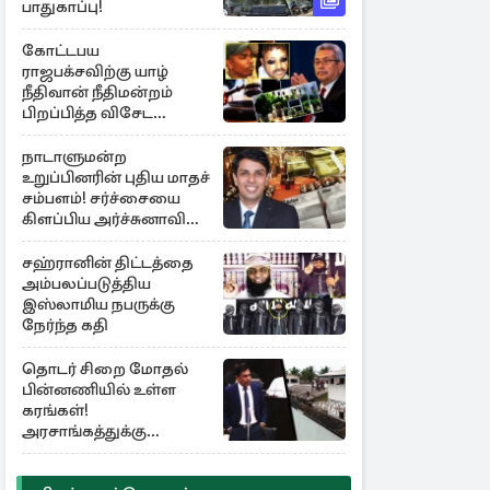
பாதுகாப்பு!
கோட்டபய
ராஜபக்சவிற்கு யாழ்
நீதிவான் நீதிமன்றம்
பிறப்பித்த விசேட
உத்தரவு!
நாடாளுமன்ற
உறுப்பினரின் புதிய மாதச்
சம்பளம்! சர்ச்சையை
கிளப்பிய அர்ச்சுனாவின்
அறிக்கை
சஹ்ரானின் திட்டத்தை
அம்பலப்படுத்திய
இஸ்லாமிய நபருக்கு
நேர்ந்த கதி
தொடர் சிறை மோதல்
பின்னணியில் உள்ள
கரங்கள்!
அரசாங்கத்துக்கு
கிடைத்த புலனாய்வு
தகவல்