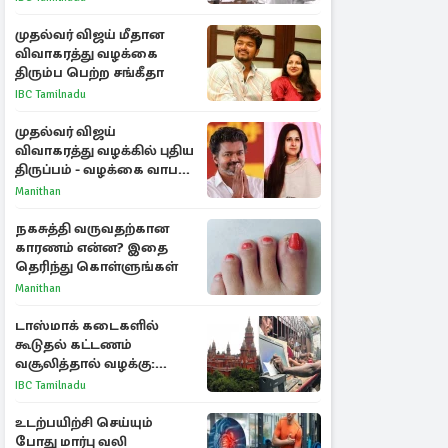
விவாதம்
முதல்வர் விஜய் மீதான
விவாகரத்து வழக்கை
திரும்ப பெற்ற சங்கீதா
IBC Tamilnadu
முதல்வர் விஜய்
விவாகரத்து வழக்கில் புதிய
திருப்பம் - வழக்கை வாபஸ்
பெற்ற சங்கீதா!
Manithan
நகசுத்தி வருவதற்கான
காரணம் என்ன? இதை
தெரிந்து கொள்ளுங்கள்
Manithan
டாஸ்மாக் கடைகளில்
கூடுதல் கட்டணம்
வசூலித்தால் வழக்கு:
சென்னை உயர்நீதிமன்றம்
IBC Tamilnadu
உத்தரவு
உடற்பயிற்சி செய்யும்
போது மார்பு வலி