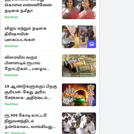
கொள்ள எண்ணினேன்-
நடிகை நமீதா
Manithan
விஜய் மற்றும் நடிகை
திரிஷாவின்
புகைப்படங்கள்
Manithan
விரைவில் வரும்
பிளாஸ்டிக் ரூபாய்
நோட்டுகள்.., பழைய
காகித நோட்டுகள்
Manithan
செல்லுமா?
18 ஆண்டுகளுக்குப் பிறகு
சூரியன்- கேது அரிய
சேர்க்கை: அதிர்ஷ்டம்
பெறும் 3 ராசிகள்!
Manithan
ரூ.900 கோடி லாட்டரி
நிறுவனத்திடம்
நன்கொடை வாங்கியது
ஏன்? உதயநிதி - ஆதவ்
IBC Tamilnadu