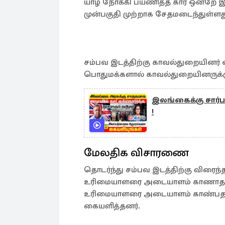
யாழ் நோக்கி பயணித்த கார் ஒன்றே இ
முன்பகுதி முற்றாக சேதமடைந்துள்ளது
சம்பவ இடத்திற்கு காவல்துறையினர் 
பொதுமக்களால் காவல்துறையினருக்கு 
இலங்கைக்கு சார்ப
!
மேலதிக விசாரணை
தொடர்ந்து சம்பவ இடத்திற்கு விரைந்
உரிமையாளரை அடையாளம் காணாத ந
உரிமையாளரை அடையாளம் காண்பதற்
கையளித்தனர்.