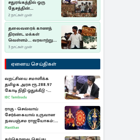
சதுரங்கத்தில் ஒரு
தேசத்தின்
தீர்க்கதரிசனம் :
2 நாட்கள் முன்
சுதுமலை பிரகடனம்
ஒரு வரலாற்றுப் பாடம்
தலைவரைக் காணத்
திரண்ட மக்கள்
வெள்ளம்... வரலாற்றுச்
சிறப்புமிக்க சுதுமலைப்
3 நாட்கள் முன்
பிரகடனம்…
ஏனைய செய்திகள்
வறட்சியை சமாளிக்க
தமிழக அரசு ரூ.288.97
கோடி நிதி ஒதுக்கீடு -
வெளியான அரசாணை
IBC Tamilnadu
ராகு - செவ்வாய்
சேர்க்கையால் உருவான
நவபஞ்சம ராஜயோகம்:
அதிர்ஷ்டம் பெறும் 3
Manithan
ராசிகள்!
தற்கொலை செய்து