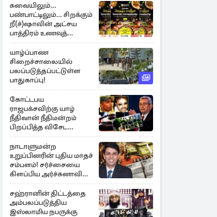
சுவையிலும்...
பண்பாட்டிலும்... சிறக்கும்
றீ(ச்)ஷாவின் அட்சய
பாத்திரம் உணவுத்
திருவிழா ஆரம்பம்
யாழ்ப்பாண
சிறைச்சாலையில்
பலப்படுத்தப்பட்டுள்ள
பாதுகாப்பு!
கோட்டபய
ராஜபக்சவிற்கு யாழ்
நீதிவான் நீதிமன்றம்
பிறப்பித்த விசேட
உத்தரவு!
நாடாளுமன்ற
உறுப்பினரின் புதிய மாதச்
சம்பளம்! சர்ச்சையை
கிளப்பிய அர்ச்சுனாவின்
அறிக்கை
சஹ்ரானின் திட்டத்தை
அம்பலப்படுத்திய
இஸ்லாமிய நபருக்கு