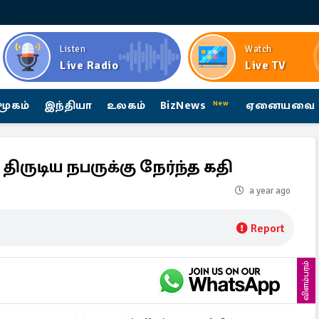
Listen
Watch
Live Radio
Live TV
மூகம்
இந்தியா
உலகம்
BizNews
ஏனையவை
New
ருடிய நபருக்கு நேர்ந்த கதி
a year ago
Report
விளம்பரம்