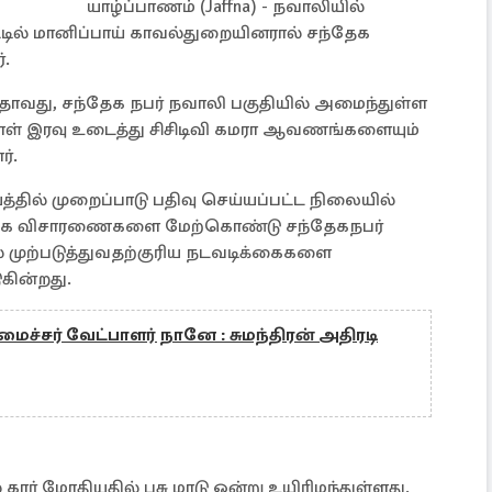
யாழ்ப்பாணம் (Jaffna) - நவாலியில்
்டில் மானிப்பாய் காவல்துறையினரால் சந்தேக
்.
வதாவது, சந்தேக நபர் நவாலி பகுதியில் அமைந்துள்ள
ாள் இரவு உடைத்து சிசிடிவி கமரா ஆவணங்களையும்
்.
்தில் முறைப்பாடு பதிவு செய்யப்பட்ட நிலையில்
லதிக விசாரணைகளை மேற்கொண்டு சந்தேகநபர்
் முற்படுத்துவதற்குரிய நடவடிக்கைகளை
கின்றது.
சர் வேட்பாளர் நானே : சுமந்திரன் அதிரடி
கார் மோதியதில் பசு மாடு ஒன்று உயிரிழந்துள்ளது.