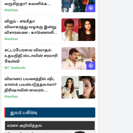
வருகிறதா? கவனிக்க
வேண்டிய எச்சரிக்கை
Manithan
அறிகுறிகள்
விஜய் - சங்கீதா
விவாகரத்து வழக்கு இன்று
விசாரணை - காணொளி
மூலம் ஆஜராக வாய்ப்பு
Manithan
சட்டப்பேரவை விவாதம்:
உதயநிதி ஸ்டாலின் சரமாரி
கேள்வி
IBC Tamilnadu
விமானப் பயணத்தில் ஷீட்
மாஸ்க் பயன்படுத்தலாமா?
திரிஷாவின் வைரல்
செல்ஃபிக்கு மருத்துவர்
Manithan
விளக்கம்
துயர் பகிர்வு
மரண அறிவித்தல்