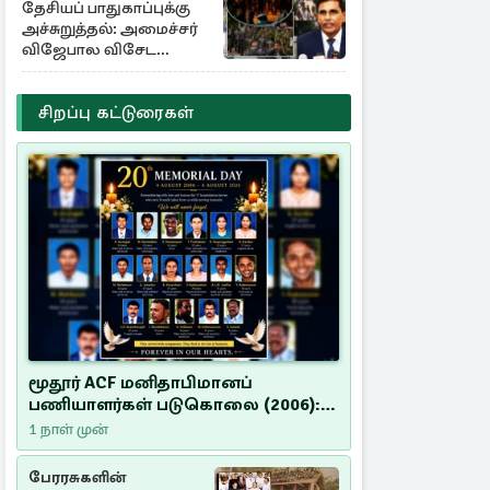
தேசியப் பாதுகாப்புக்கு
அச்சுறுத்தல்: அமைச்சர்
விஜேபால விசேட
அறிவிப்பு
சிறப்பு கட்டுரைகள்
மூதூர் ACF மனிதாபிமானப்
பணியாளர்கள் படுகொலை (2006):
20 ஆண்டுகளாகியும் நீதி
1 நாள் முன்
மறுக்கப்பட்ட மனிதாபிமானப்
பேரவலம்
பேரரசுகளின்