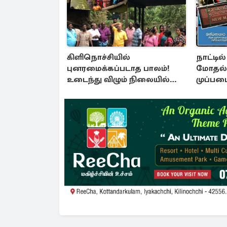
கிளிநொச்சியில்
நாட்டில
புனரமைக்கப்படாத பாலம்!
மோதல்
உடைந்து விழும் நிலையில்
முப்பட
மக்கள் போராட்டம்
அறிவித