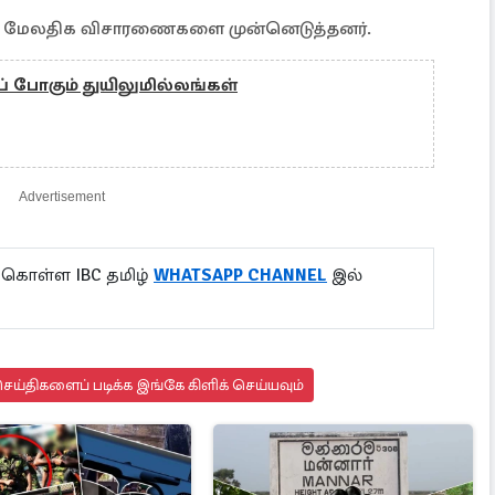
பில் மேலதிக விசாரணைகளை முன்னெடுத்தனர்.
் போகும் துயிலுமில்லங்கள்
Advertisement
 கொள்ள IBC தமிழ்
WHATSAPP CHANNEL
இல்
ய்திகளைப் படிக்க இங்கே கிளிக் செய்யவும்