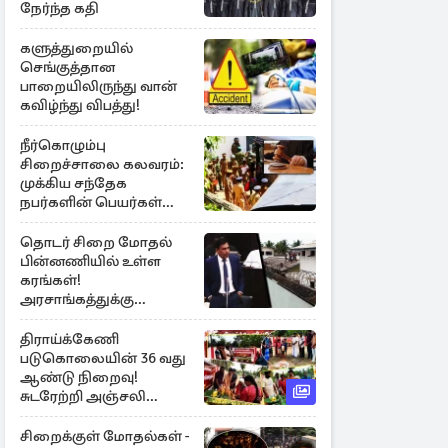
நேர்ந்த கதி
களுத்துறையில்
செங்குத்தான
பாறையிலிருந்து வான்
கவிழ்ந்து விபத்து!
நீர்கொழும்பு
சிறைச்சாலை கலவரம்:
முக்கிய சந்தேக
நபர்களின் பெயர்கள்
நீதிமன்றில் சமர்ப்பிப்பு!
தொடர் சிறை மோதல்
பின்னணியில் உள்ள
கரங்கள்!
அரசாங்கத்துக்கு
கிடைத்த புலனாய்வு
தகவல்
திராய்க்கேணி
படுகொலையின் 36 வது
ஆண்டு நிறைவு!
சுடரேற்றி அஞ்சலி
செலுத்திய மக்கள்
சிறைக்குள் மோதல்கள் -