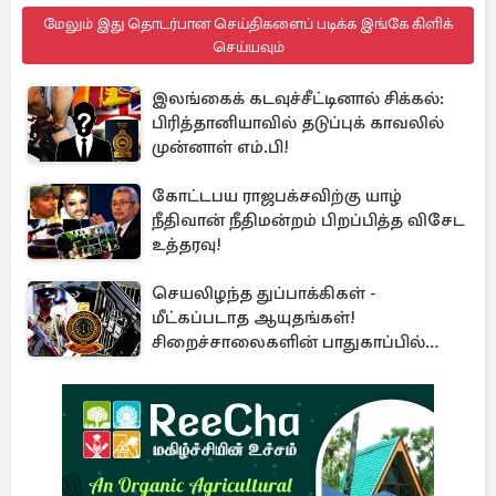
மேலும் இது தொடர்பான செய்திகளைப் படிக்க இங்கே கிளிக்
செய்யவும்
இலங்கைக் கடவுச்சீட்டினால் சிக்கல்:
பிரித்தானியாவில் தடுப்புக் காவலில்
முன்னாள் எம்.பி!
கோட்டபய ராஜபக்சவிற்கு யாழ்
நீதிவான் நீதிமன்றம் பிறப்பித்த விசேட
உத்தரவு!
செயலிழந்த துப்பாக்கிகள் -
மீட்கப்படாத ஆயுதங்கள்!
சிறைச்சாலைகளின் பாதுகாப்பில்
பாரிய அச்சுறுத்தல்