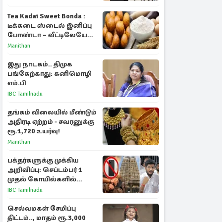
Tea Kadai Sweet Bonda :
டீக்கடை ஸ்டைல் இனிப்பு
போண்டா – வீட்டிலேயே
செய்வது எப்படி?
Manithan
இது நாடகம்.. திமுக
பங்கேற்காது: கனிமொழி
எம்.பி
IBC Tamilnadu
தங்கம் விலையில் மீண்டும்
அதிரடி ஏற்றம் - சவரனுக்கு
ரூ.1,720 உயர்வு!
Manithan
பக்தர்களுக்கு முக்கிய
அறிவிப்பு: செப்டம்பர் 1
முதல் கோயில்களில்
மொபைலுக்கு தடை!
IBC Tamilnadu
செல்வமகள் சேமிப்பு
திட்டம்.., மாதம் ரூ.3,000