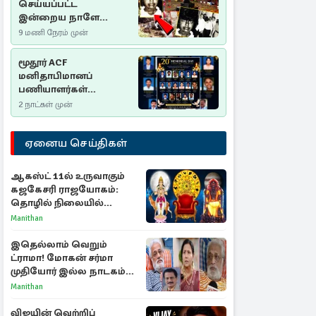
செய்யப்பட்ட
இன்றைய நாளே
செம்மணி
9 மணி நேரம் முன்
இனப்படுகொலை
தினம்…!
மூதூர் ACF
மனிதாபிமானப்
பணியாளர்கள்
படுகொலை (2006): 20
2 நாட்கள் முன்
ஆண்டுகளாகியும் நீதி
மறுக்கப்பட்ட
ஏனைய செய்திகள்
மனிதாபிமானப்
பேரவலம்
ஆகஸ்ட் 11ல் உருவாகும்
கஜகேசரி ராஜயோகம்:
தொழில் நிலையில்
அதிர்ஷ்டம் பெறும் 3
Manithan
ராசிகள்!
இதெல்லாம் வெறும்
ட்ராமா! மோகன் சர்மா
முதியோர் இல்ல நாடகம்
குறித்து குட்டி பத்மினி
Manithan
பரபரப்பு பேட்டி
விஜயின் வெற்றிப்