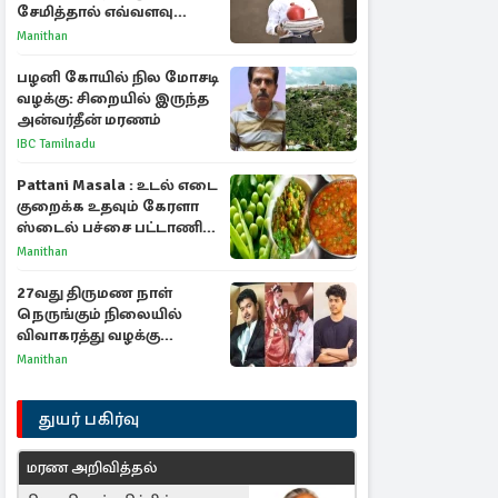
சேமித்தால் எவ்வளவு
கிடைக்கும்?
Manithan
பழனி கோயில் நில மோசடி
வழக்கு: சிறையில் இருந்த
அன்வர்தீன் மரணம்
IBC Tamilnadu
Pattani Masala : உடல் எடை
குறைக்க உதவும் கேரளா
ஸ்டைல் பச்சை பட்டாணி
கிரேவி
Manithan
27வது திருமண நாள்
நெருங்கும் நிலையில்
விவாகரத்து வழக்கு
வாபஸ்! விஜய்யுடன்
Manithan
மீண்டும் இணைவாரா?
துயர் பகிர்வு
மரண அறிவித்தல்