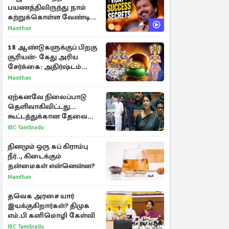
பயணத்திலிருந்து நாம்
கற்றுக்கொள்ள வேண்டிய
முக்கிய 3 விடயங்கள்!
Manithan
18 ஆண்டுகளுக்குப் பிறகு
சூரியன்- கேது அரிய
சேர்க்கை: அதிர்ஷ்டம்
பெறும் 3 ராசிகள்!
Manithan
ஏற்கனவே நிலைப்பாடு
தெளிவாகிவிட்டது...
கூட்டத்துக்கான தேவை
என்ன? - கனிமொழி
IBC Tamilnadu
விமர்சனம்
தினமும் ஒரு கப் கிராம்பு
நீர்.., கிடைக்கும்
நன்மைகள் என்னென்ன?
Manithan
தவெக அரசை யார்
இயக்குகிறார்கள்? திமுக
எம்.பி கனிமொழி கேள்வி
IBC Tamilnadu