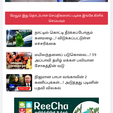
மேலும் இது தொடர்பான செய்திகளைப் படிக்க இங்கே கிளிக்
செய்யவும்
நாட்டில் கொட்டி தீர்க்கப்போகும்
கனமழை...! விடுக்கப்பட்டுள்ள
எச்சரிக்கை
மயிலந்தனைப் படுகொலை...! 39
அப்பாவி தமிழ் மக்கள் பலியான
சோகத்தின் வடு
நிஜமான பாபா வங்காவின் 2
கணிப்புக்கள்...! அடுத்தது புடினின்
பதவி விலகல்