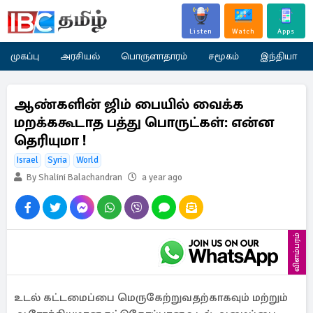
Listen
Watch
Apps
முகப்பு
அரசியல்
பொருளாதாரம்
சமூகம்
இந்தியா
ஆண்களின் ஜிம் பையில் வைக்க
மறக்ககூடாத பத்து பொருட்கள்: என்ன
தெரியுமா !
Israel
Syria
World
By Shalini Balachandran
a year ago
விளம்பரம்
உடல் கட்டமைப்பை மெருகேற்றுவதற்காகவும் மற்றும்