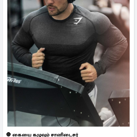
🛑 கையை கழுவும் சானிடைசர்