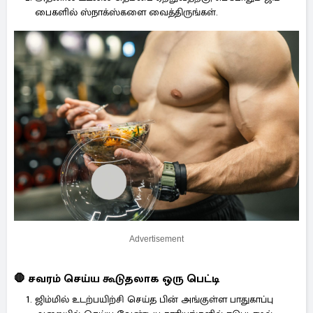
பைகளில் ஸ்நாக்ஸ்களை வைத்திருங்கள்.
Advertisement
🛑 சவரம் செய்ய கூடுதலாக ஒரு பெட்டி
ஜிம்மில் உடற்பயிற்சி செய்த பின் அங்குள்ள பாதுகாப்பு