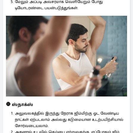
மேலும் அப்படி அவசரமாக வெளியேறும் போது
டியோடரண்டை பயன்படுத்துங்கள்.
🛑 ஸ்நாக்ஸ்
அலுவலகத்தில் இருந்து நேராக ஜிம்மிற்கு ஓட வேண்டிய
நாட்கள் ஏற்படலாம் அல்லது கடுமையான உடற்பயிற்சியால்
சோர்வடையலாம்.
அதனால் உடலில் தெம்பை ஏற்றுவதற்கு, எப்போதும் ஜிம்