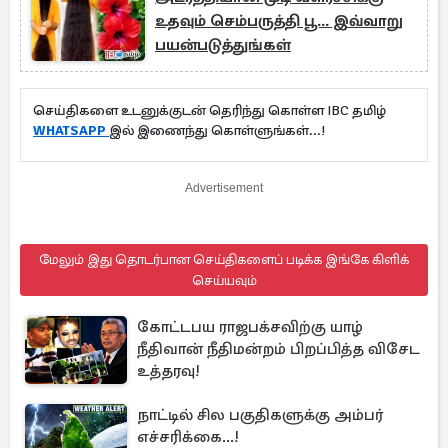
உதவும் செம்பருத்தி பூ... இவ்வாறு
பயன்படுத்துங்கள்
செய்திகளை உடனுக்குடன் தெரிந்து கொள்ள IBC தமிழ்
WHATSAPP
இல் இணைந்து கொள்ளுங்கள்...!
Advertisement
மேலும் இது தொடர்பான செய்திகளைப் படிக்க இங்கே கிளிக்
செய்யவும்
கோட்டபய ராஜபக்சவிற்கு யாழ்
நீதிவான் நீதிமன்றம் பிறப்பித்த விசேட
உத்தரவு!
நாட்டில் சில பகுதிகளுக்கு அம்பர்
எச்சரிக்கை...!