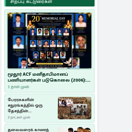
சிறப்பு கட்டுரைகள்
மூதூர் ACF மனிதாபிமானப்
பணியாளர்கள் படுகொலை (2006):
20 ஆண்டுகளாகியும் நீதி
1 நாள் முன்
மறுக்கப்பட்ட மனிதாபிமானப்
பேரவலம்
பேரரசுகளின்
சதுரங்கத்தில் ஒரு
தேசத்தின்
தீர்க்கதரிசனம் :
2 நாட்கள் முன்
சுதுமலை பிரகடனம்
ஒரு வரலாற்றுப் பாடம்
தலைவரைக் காணத்