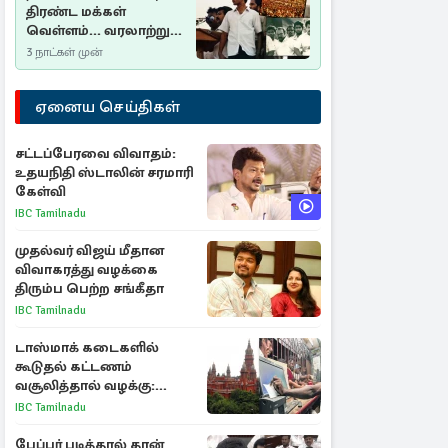
திரண்ட மக்கள்
வெள்ளம்... வரலாற்றுச்
சிறப்புமிக்க சுதுமலைப்
3 நாட்கள் முன்
பிரகடனம்…
ஏனைய செய்திகள்
சட்டப்பேரவை விவாதம்:
உதயநிதி ஸ்டாலின் சரமாரி
கேள்வி
IBC Tamilnadu
முதல்வர் விஜய் மீதான
விவாகரத்து வழக்கை
திரும்ப பெற்ற சங்கீதா
IBC Tamilnadu
டாஸ்மாக் கடைகளில்
கூடுதல் கட்டணம்
வசூலித்தால் வழக்கு:
சென்னை உயர்நீதிமன்றம்
IBC Tamilnadu
உத்தரவு
பேப்பர் படித்தால் தான்