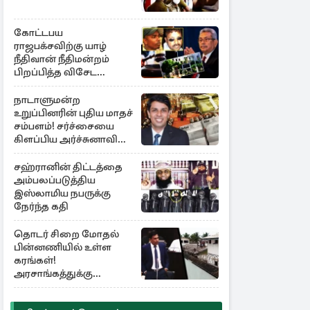
கோட்டபய
ராஜபக்சவிற்கு யாழ்
நீதிவான் நீதிமன்றம்
பிறப்பித்த விசேட
உத்தரவு!
நாடாளுமன்ற
உறுப்பினரின் புதிய மாதச்
சம்பளம்! சர்ச்சையை
கிளப்பிய அர்ச்சுனாவின்
அறிக்கை
சஹ்ரானின் திட்டத்தை
அம்பலப்படுத்திய
இஸ்லாமிய நபருக்கு
நேர்ந்த கதி
தொடர் சிறை மோதல்
பின்னணியில் உள்ள
கரங்கள்!
அரசாங்கத்துக்கு
கிடைத்த புலனாய்வு
தகவல்