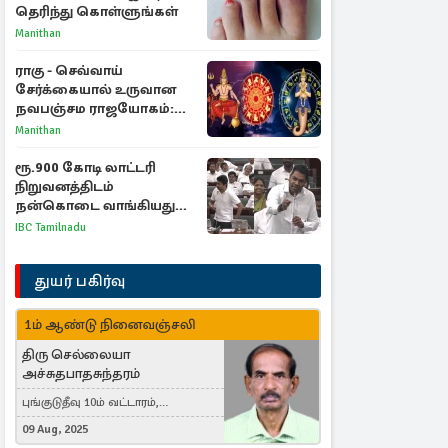
தெரிந்து கொள்ளுங்கள்
Manithan
ராகு - செவ்வாய்
சேர்க்கையால் உருவான
நவபஞ்சம ராஜயோகம்:
அதிர்ஷ்டம் பெறும் 3
Manithan
ராசிகள்!
ரூ.900 கோடி லாட்டரி
நிறுவனத்திடம்
நன்கொடை வாங்கியது
ஏன்? உதயநிதி - ஆதவ்
IBC Tamilnadu
விவாதம்
துயர் பகிர்வு
1ம் ஆண்டு நினைவஞ்சலி
திரு செல்லையா
அச்சுதபாதசுந்தரம்
புங்குடுதீவு 10ம் வட்டாரம்,
கொள்ளுப்பிட்டி
09 Aug, 2025