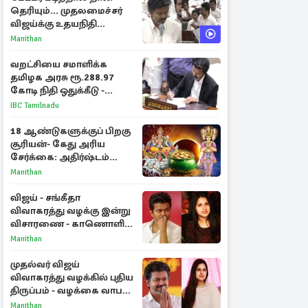
தெரியும்... முதலமைச்சர்
விஜய்க்கு உதயநிதி
ஸ்டாலின் பதிலடி
Manithan
வறட்சியை சமாளிக்க
தமிழக அரசு ரூ.288.97
கோடி நிதி ஒதுக்கீடு -
வெளியான அரசாணை
IBC Tamilnadu
18 ஆண்டுகளுக்குப் பிறகு
சூரியன்- கேது அரிய
சேர்க்கை: அதிர்ஷ்டம்
பெறும் 3 ராசிகள்!
Manithan
விஜய் - சங்கீதா
விவாகரத்து வழக்கு இன்று
விசாரணை - காணொளி
மூலம் ஆஜராக வாய்ப்பு
Manithan
முதல்வர் விஜய்
விவாகரத்து வழக்கில் புதிய
திருப்பம் - வழக்கை வாபஸ்
பெற்ற சங்கீதா!
Manithan