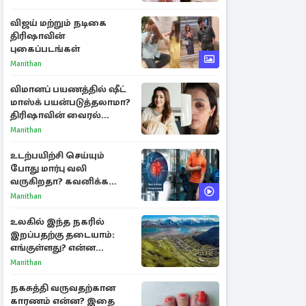
விஜய் மற்றும் நடிகை
திரிஷாவின்
புகைப்படங்கள்
Manithan
விமானப் பயணத்தில் ஷீட்
மாஸ்க் பயன்படுத்தலாமா?
திரிஷாவின் வைரல்
செல்ஃபிக்கு மருத்துவர்
Manithan
விளக்கம்
உடற்பயிற்சி செய்யும்
போது மார்பு வலி
வருகிறதா? கவனிக்க
வேண்டிய எச்சரிக்கை
Manithan
அறிகுறிகள்
உலகில் இந்த நகரில்
இறப்பதற்கு தடையாம்:
எங்குள்ளது? என்ன
காரணம் தெரியுமா?
Manithan
நகசுத்தி வருவதற்கான
காரணம் என்ன? இதை