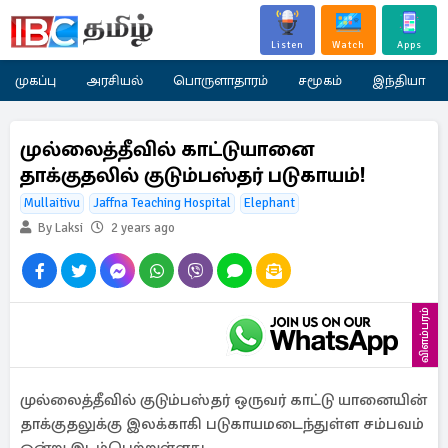
Listen
Watch
Apps
முகப்பு
அரசியல்
பொருளாதாரம்
சமூகம்
இந்தியா
முல்லைத்தீவில் காட்டுயானை
தாக்குதலில் குடும்பஸ்தர் படுகாயம்!
Mullaitivu
Jaffna Teaching Hospital
Elephant
By Laksi
2 years ago
விளம்பரம்
முல்லைத்தீவில் குடும்பஸ்தர் ஒருவர் காட்டு யானையின்
தாக்குதலுக்கு இலக்காகி படுகாயமடைந்துள்ள சம்பவம்