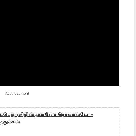
Advertisement
ைபெற்ற கிறிஸ்டியானோ ரொனால்டோ -
்துக்கல்