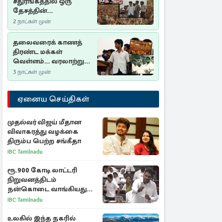
சதுரங்கத்தில் ஒரு
தேசத்தின்
தீர்க்கதரிசனம் :
2 நாட்கள் முன்
சுதுமலை பிரகடனம்
ஒரு வரலாற்றுப் பாடம்
தலைவரைக் காணத்
திரண்ட மக்கள்
வெள்ளம்... வரலாற்றுச்
சிறப்புமிக்க சுதுமலைப்
3 நாட்கள் முன்
பிரகடனம்…
ஏனைய செய்திகள்
முதல்வர் விஜய் மீதான
விவாகரத்து வழக்கை
திரும்ப பெற்ற சங்கீதா
IBC Tamilnadu
ரூ.900 கோடி லாட்டரி
நிறுவனத்திடம்
நன்கொடை வாங்கியது
ஏன்? உதயநிதி - ஆதவ்
IBC Tamilnadu
விவாதம்
உலகில் இந்த நகரில்