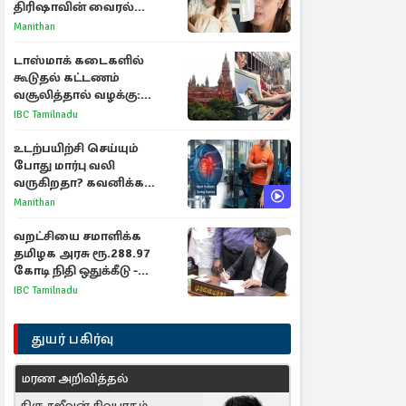
திரிஷாவின் வைரல்
செல்ஃபிக்கு மருத்துவர்
Manithan
விளக்கம்
டாஸ்மாக் கடைகளில்
கூடுதல் கட்டணம்
வசூலித்தால் வழக்கு:
சென்னை உயர்நீதிமன்றம்
IBC Tamilnadu
உத்தரவு
உடற்பயிற்சி செய்யும்
போது மார்பு வலி
வருகிறதா? கவனிக்க
வேண்டிய எச்சரிக்கை
Manithan
அறிகுறிகள்
வறட்சியை சமாளிக்க
தமிழக அரசு ரூ.288.97
கோடி நிதி ஒதுக்கீடு -
வெளியான அரசாணை
IBC Tamilnadu
துயர் பகிர்வு
மரண அறிவித்தல்
திரு சஜீவன் சிவபாதம்