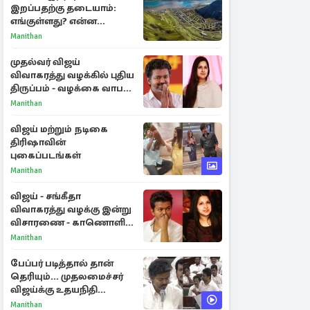
இறப்பதற்கு தடையாம்:
எங்குள்ளது? என்ன
காரணம் தெரியுமா?
Manithan
முதல்வர் விஜய்
விவாகரத்து வழக்கில் புதிய
திருப்பம் - வழக்கை வாபஸ்
பெற்ற சங்கீதா!
Manithan
விஜய் மற்றும் நடிகை
திரிஷாவின்
புகைப்படங்கள்
Manithan
விஜய் - சங்கீதா
விவாகரத்து வழக்கு இன்று
விசாரணை - காணொளி
மூலம் ஆஜராக வாய்ப்பு
Manithan
பேப்பர் படித்தால் தான்
தெரியும்... முதலமைச்சர்
விஜய்க்கு உதயநிதி
ஸ்டாலின் பதிலடி
Manithan