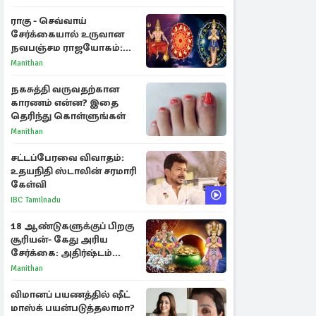
ராகு - செவ்வாய்
சேர்க்கையால் உருவான
நவபஞ்சம ராஜயோகம்:
அதிர்ஷ்டம் பெறும் 3
Manithan
ராசிகள்!
நகசுத்தி வருவதற்கான
காரணம் என்ன? இதை
தெரிந்து கொள்ளுங்கள்
Manithan
சட்டப்பேரவை விவாதம்:
உதயநிதி ஸ்டாலின் சரமாரி
கேள்வி
IBC Tamilnadu
18 ஆண்டுகளுக்குப் பிறகு
சூரியன்- கேது அரிய
சேர்க்கை: அதிர்ஷ்டம்
பெறும் 3 ராசிகள்!
Manithan
விமானப் பயணத்தில் ஷீட்
மாஸ்க் பயன்படுத்தலாமா?