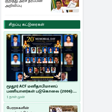
குறித்து அரச தரப்பின்
அறிவிப்பு
சிறப்பு கட்டுரைகள்
மூதூர் ACF மனிதாபிமானப்
பணியாளர்கள் படுகொலை (2006):
20 ஆண்டுகளாகியும் நீதி
1 நாள் முன்
மறுக்கப்பட்ட மனிதாபிமானப்
பேரவலம்
பேரரசுகளின்