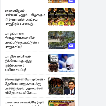
சுவையிலும்...
பண்பாட்டிலும்... சிறக்கும்
றீ(ச்)ஷாவின் அட்சய
பாத்திரம் உணவுத்
திருவிழா ஆரம்பம்
யாழ்ப்பாண
சிறைச்சாலையில்
பலப்படுத்தப்பட்டுள்ள
பாதுகாப்பு!
யாழில் கல்சியம்
நீக்கியை குடித்து
குடும்பஸ்தர்
உயிர்மாய்ப்பு!
சிறைக்குள் மோதல்கள் -
தேசியப் பாதுகாப்புக்கு
அச்சுறுத்தல்: அமைச்சர்
விஜேபால விசேட
அறிவிப்பு
மாகாண சபைத் தேர்தல்