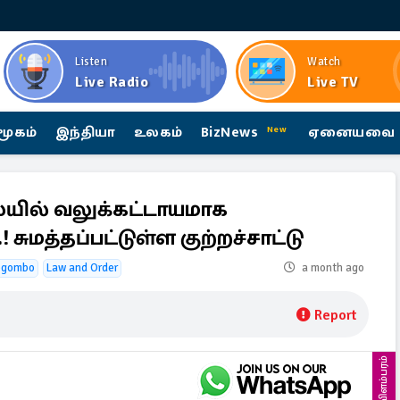
Listen
Watch
Live Radio
Live TV
மூகம்
இந்தியா
உலகம்
BizNews
ஏனையவை
New
ையில் வலுக்கட்டாயமாக
சுமத்தப்பட்டுள்ள குற்றச்சாட்டு
egombo
Law and Order
a month ago
Report
விளம்பரம்