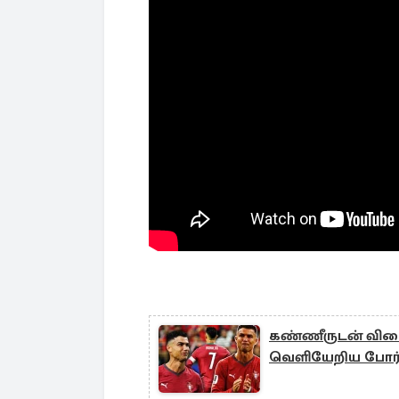
கண்ணீருடன் விட
வெளியேறிய போர்த