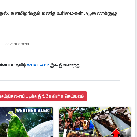
ல்: களமிறங்கும் மனித உரிமைகள் ஆணைக்குழு
Advertisement
்ள IBC தமிழ்
WHATSAPP
இல் இணைந்து
ய்திகளைப் படிக்க இங்கே கிளிக் செய்யவும்