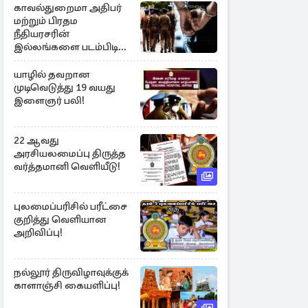
காவல்துறைமா அதிபர்
மற்றும் பிரதம
நீதியரசரின்
இல்லங்களை படம்பிடித்த
சந்தேக நபர் கைது!
யாழில் தவறான
முடிவெடுத்து 19 வயது
இளைஞர் பலி!
22 ஆவது
அரசியலமைப்பு திருத்த
வர்த்தமானி வெளியீடு!
புலமைப்பரிசில் பரீட்சை
குறித்து வெளியான
அறிவிப்பு!
நல்லூர் திருவிழாவுக்குக்
காளாஞ்சி கையளிப்பு!