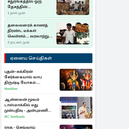
சதுரங்கத்தில் ஒரு
தேசத்தின்
தீர்க்கதரிசனம் :
1 நாள் முன்
சுதுமலை பிரகடனம்
ஒரு வரலாற்றுப் பாடம்
தலைவரைக் காணத்
திரண்ட மக்கள்
வெள்ளம்... வரலாற்றுச்
சிறப்புமிக்க சுதுமலைப்
2 நாட்கள் முன்
பிரகடனம்…
ஏனைய செய்திகள்
புதன்–சுக்கிரன்
சேர்க்கையால் லாப
திருஷ்டி யோகம்:
அதிர்ஷ்டம் பெறும் டாப் 3
Manithan
ராசிகள்!
ஆன்லைன் மூலம்
டாஸ்மாக்கில் மது
முன்பதிவு - அன்புமணி
ராமதாஸ் எதிர்ப்பு
IBC Tamilnadu
ராகு - செவ்வாய்