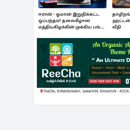
ஈரான் - ஓமான் இறுதிக்கட்ட
தாழிறங்
ஒப்பந்தம்! தலைகீழான
ஹட்டன்
மத்தியகிழக்கின் முக்கிய பங்கு
வீதி
குறியீடுகள்