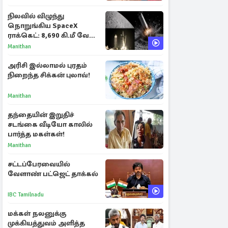
நிலவில் விழுந்து
நொறுங்கிய SpaceX
ராக்கெட்: 8,690 கி.மீ வேக
மோதலால் உருவான புதிய
Manithan
பள்ளம்!
அரிசி இல்லாமல் புரதம்
நிறைந்த சிக்கன் புலாவ்!
Manithan
தந்தையின் இறுதிச்
சடங்கை வீடியோ காலில்
பார்த்த மகள்கள்!
Manithan
சட்டப்பேரவையில்
வேளாண் பட்ஜெட் தாக்கல்
IBC Tamilnadu
மக்கள் நலனுக்கு
முக்கியத்துவம் அளித்த