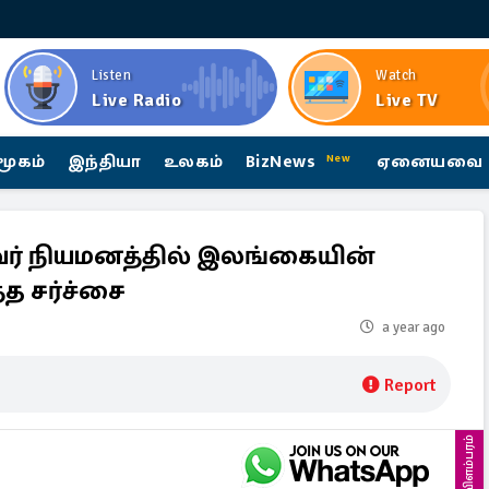
Listen
Watch
Live Radio
Live TV
மூகம்
இந்தியா
உலகம்
BizNews
ஏனையவை
New
் நியமனத்தில் இலங்கையின்
த சர்ச்சை
a year ago
Report
விளம்பரம்