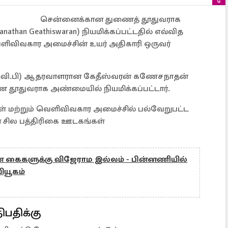
சென்னைக்கான துணைத் தூதுவராக
than Geathiswaran) நியமிக்கப்பட்டதில் எவ்வித
ிவிவகார அமைச்சின் உயர் அதிகாரி ஒருவர்
ே.வி.பி) ஆதரவாளரான கேதீஸ்வரன் கணேசநாதன்
ூதுவராக அண்மையில் நியமிக்கப்பட்டார்.
ள் மற்றும் வெளிவிவகார அமைச்சில் பல்வேறுபட்ட
 சில பத்திரிகை ஊடகங்கள்
ின் கைகளுக்கு விஜேராம இல்லம் - பின்னணியில்
ியூகம்
ிபதிக்கு