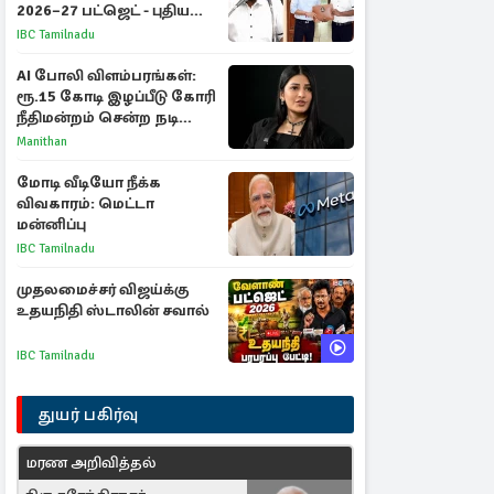
2026–27 பட்ஜெட் - புதிய
நலத்திட்டங்கள்
IBC Tamilnadu
என்னென்ன?
AI போலி விளம்பரங்கள்:
ரூ.15 கோடி இழப்பீடு கோரி
நீதிமன்றம் சென்ற நடிகை
ஸ்ருதி ஹாசன்!
Manithan
மோடி வீடியோ நீக்க
விவகாரம்: மெட்டா
மன்னிப்பு
IBC Tamilnadu
முதலமைச்சர் விஜய்க்கு
உதயநிதி ஸ்டாலின் சவால்
IBC Tamilnadu
துயர் பகிர்வு
மரண அறிவித்தல்