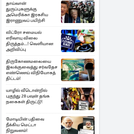
தாய்வான்
துருப்புகளுக்கு
அமெரிக்கா இரகசிய
இராணுவப் பயிற்சி
லிட்ரோ சமையல்
எரிவாயு விலை
திருத்தம்...! வெளியான
அறிவிப்பு
திருகோணமலையை
இலக்குவைத்து சர்வதேச
எண்ணெய் விநியோகத்
திட்டம்!
யாழில் வீடொன்றில்
புகுந்து 28 பவுன் தங்க
நகைகள் திருட்டு!
மோடியின் பதிவை
நீக்கிய மெட்டா
நிறுவனம்!