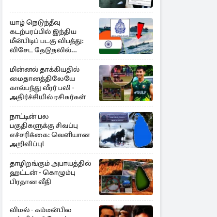
யாழ் நெடுந்தீவு
கடற்பரப்பில் இந்திய
மீன்பிடிப் படகு விபத்து:
விசேட தேடுதலில்
இலங்கை கடற்படை
மின்னல் தாக்கியதில்
மைதானத்திலேயே
கால்பந்து வீரர் பலி -
அதிர்ச்சியில் ரசிகர்கள்
நாட்டின் பல
பகுதிகளுக்கு சிவப்பு
எச்சரிக்கை: வெளியான
அறிவிப்பு!
தாழிறங்கும் அபாயத்தில்
ஹட்டன் - கொழும்பு
பிரதான வீதி
விமல் - கம்மன்பில