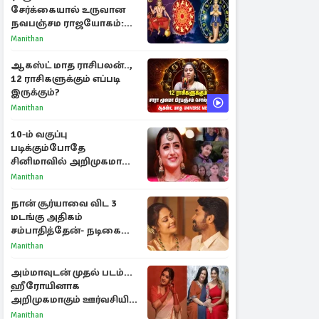
சேர்க்கையால் உருவான
நவபஞ்சம ராஜயோகம்:
அதிர்ஷ்டம் பெறும் 3
Manithan
ராசிகள்!
ஆகஸ்ட் மாத ராசிபலன்..,
12 ராசிகளுக்கும் எப்படி
இருக்கும்?
Manithan
10-ம் வகுப்பு
படிக்கும்போதே
சினிமாவில் அறிமுகமான
த்ரிஷா! உண்மையை
Manithan
பகிர்ந்த இயக்குநர் பிரவீன்
காந்தி
நான் சூர்யாவை விட 3
மடங்கு அதிகம்
சம்பாதித்தேன்- நடிகை
ஜோதிகா
Manithan
அம்மாவுடன் முதல் படம்...
ஹீரோயினாக
அறிமுகமாகும் ஊர்வசியின்
மகள் தேஜலட்சுமி!
Manithan