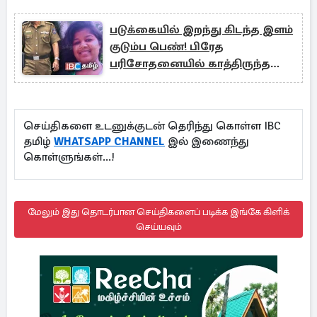
படுக்கையில் இறந்து கிடந்த இளம்
குடும்ப பெண்! பிரேத
பரிசோதனையில் காத்திருந்த
அதிர்ச்சி
செய்திகளை உடனுக்குடன் தெரிந்து கொள்ள IBC
தமிழ்
WHATSAPP CHANNEL
இல் இணைந்து
கொள்ளுங்கள்...!
மேலும் இது தொடர்பான செய்திகளைப் படிக்க இங்கே கிளிக்
செய்யவும்