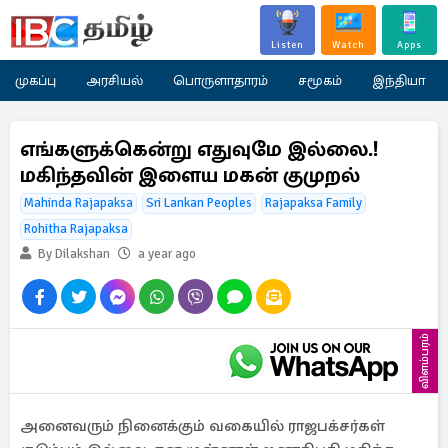
Listen
Watch
Apps
முகப்பு
அரசியல்
பொருளாதாரம்
சமூகம்
இந்தியா
எங்களுக்கென்று எதுவுமே இல்லை.!
மகிந்தவின் இளைய மகன் குமுறல்
Mahinda Rajapaksa
Sri Lankan Peoples
Rajapaksa Family
Rohitha Rajapaksa
By Dilakshan
a year ago
விளம்பரம்
அனைவரும் நினைக்கும் வகையில் ராஜபக்சர்கள்