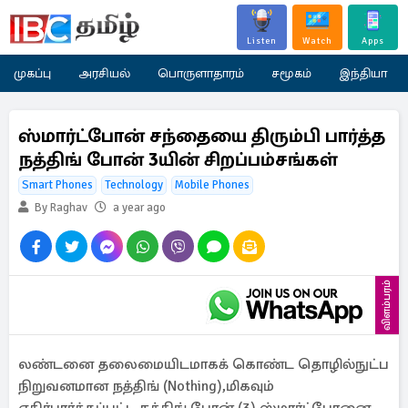
Listen
Watch
Apps
முகப்பு
அரசியல்
பொருளாதாரம்
சமூகம்
இந்தியா
ஸ்மார்ட்போன் சந்தையை திரும்பி பார்த்த
நத்திங் போன் 3யின் சிறப்பம்சங்கள்
Smart Phones
Technology
Mobile Phones
By Raghav
a year ago
விளம்பரம்
லண்டனை தலைமையிடமாகக் கொண்ட தொழில்நுட்ப
நிறுவனமான நத்திங் (Nothing),மிகவும்