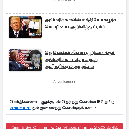
Advertisement
அமெரிக்காவின் உத்தியோகபூர்வ
மொழியை அறிவித்த ட்ரம்ப்
ஜெலென்ஸ்கியை குறிவைக்கும்
அமெரிக்கா : தொடர்ந்து
அதிகரிக்கும் அழுத்தம்
Advertisement
செய்திகளை உடனுக்குடன் தெரிந்து கொள்ள IBC தமிழ்
WHATSAPP
இல் இணைந்து கொள்ளுங்கள்...!
மேலும் இது தொடர்பான செய்திகளைப் படிக்க இங்கே கிளிக்