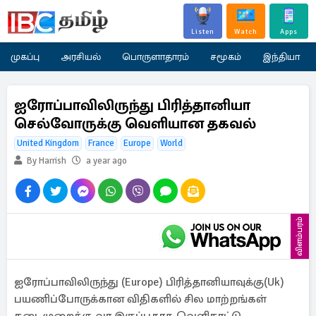
Listen
Watch
Apps
முகப்பு
அரசியல்
பொருளாதாரம்
சமூகம்
இந்தியா
ஐரோப்பாவிலிருந்து பிரித்தானியா
செல்வோருக்கு வெளியான தகவல்
United Kingdom
France
Europe
World
By Harrish
a year ago
விளம்பரம்
ஐரோப்பாவிலிருந்து (Europe) பிரித்தானியாவுக்கு(Uk)
பயணிப்போருக்கான விதிகளில் சில மாற்றங்கள்