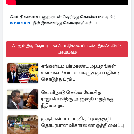
செய்திகளை உடனுக்குடன் தெரிந்து கொள்ள IBC தமிழ்
WHATSAPP
இல் இணைந்து கொள்ளுங்கள்...!
மேலும் இது தொடர்பான செய்திகளைப் படிக்க இங்கே கிளிக்
செய்யவும்
எங்களிடம் பிரமாண்ட ஆயுதங்கள்
உள்ளன..! ஊடகங்களுக்குப் பதிலடி
கொடுத்த ட்ரம்ப்
வெளிநாடு செல்ல யோசித
ராஜபக்சவிற்கு அனுமதி மறுத்தது
நீதிமன்றம்
குருக்கள்மடம் மனிதப்புதைகுழி
தொடர்பான விசாரணை ஒத்திவைப்பு