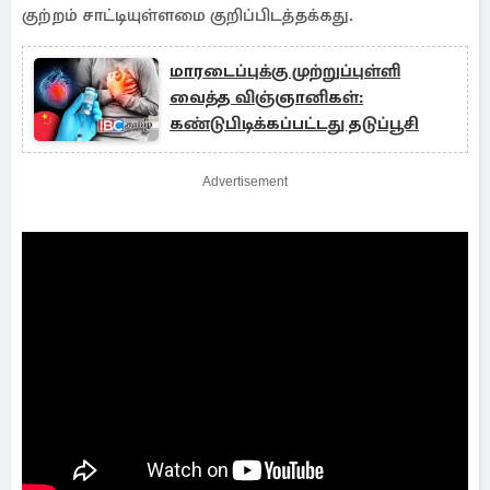
குற்றம் சாட்டியுள்ளமை குறிப்பிடத்தக்கது.
மாரடைப்புக்கு முற்றுப்புள்ளி
வைத்த விஞ்ஞானிகள்:
கண்டுபிடிக்கப்பட்டது தடுப்பூசி
Advertisement