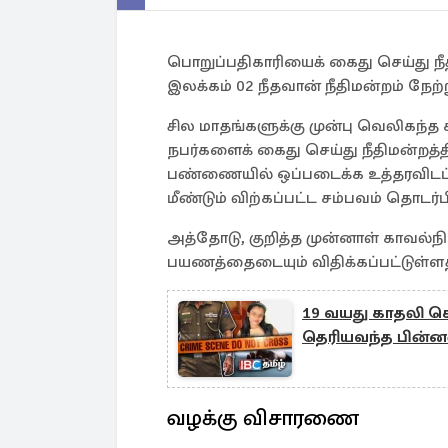
பொறுப்பதிகாரியைக் கைது செய்து ந
இலக்கம் 02 நீதவான் நீதிமன்றம் நேற்ற
சில மாதங்களுக்கு முன்பு வெலிகந்த
நபர்களைக் கைது செய்து நீதிமன்றத்தி
பண்ணையில் ஒப்படைக்க உத்தரவிடப்
மீண்டும் விற்கப்பட்ட சம்பவம் தொடர்பி
அத்தோடு, குறித்த முன்னாள் காவல்ந
பயணத்தைடையும் விதிக்கப்பட்டுள்ளத
19 வயது காதலி 
தெரியவந்த பின்
வழக்கு விசாரணை