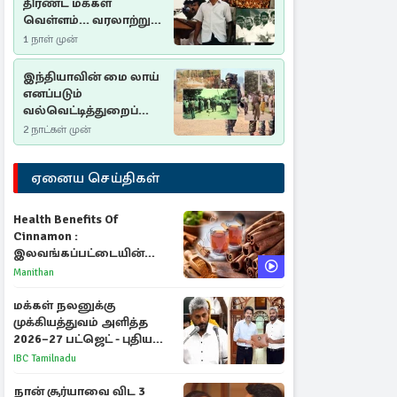
திரண்ட மக்கள்
வெள்ளம்... வரலாற்றுச்
சிறப்புமிக்க சுதுமலைப்
1 நாள் முன்
பிரகடனம்…
இந்தியாவின் மை லாய்
எனப்படும்
வல்வெட்டித்துறைப்
படுகொலை…
2 நாட்கள் முன்
ஏனைய செய்திகள்
Health Benefits Of
Cinnamon :
இலவங்கப்பட்டையின்
மருத்துவ குணங்களும்
Manithan
ஆரோக்கிய
நன்மைகளும்!
மக்கள் நலனுக்கு
முக்கியத்துவம் அளித்த
2026–27 பட்ஜெட் - புதிய
நலத்திட்டங்கள்
IBC Tamilnadu
என்னென்ன?
நான் சூர்யாவை விட 3