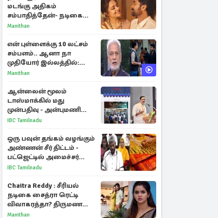
மடங்கு அதிகம்
சம்பாதித்தேன்- நடிகை
ஜோதிகா
Manithan
என் புள்ளைக்கு 10 லட்சம்
சம்பளம்.. ஆனா நா
முதியோர் இல்லத்தில்:
நடிகரின் கண்ணீர் பேட்டி
Manithan
ஆன்லைன் மூலம்
டாஸ்மாக்கில் மது
முன்பதிவு - அன்புமணி
ராமதாஸ் எதிர்ப்பு
IBC Tamilnadu
ஒரு பவுன் தங்கம் வழங்கும்
அண்ணன் சீர் திட்டம் -
பட்ஜெட்டில் அமைச்சர்
மரிய வில்சன் அறிவிப்பு!
IBC Tamilnadu
Chaitra Reddy : சீரியல்
நடிகை சைத்ரா ரெட்டி
விவாகரத்தா? திருமண
புகைப்படங்களை நீக்கம்
Manithan