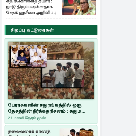
எதிர்கொள்ளத் தயார் :
நாடு திரும்பவுள்ளதாக
ஷேக் ஹசீனா அறிவிப்பு
சிறப்பு கட்டுரைகள்
பேரரசுகளின் சதுரங்கத்தில் ஒரு
தேசத்தின் தீர்க்கதரிசனம் : சுதுமலை
பிரகடனம் ஒரு வரலாற்றுப் பாடம்
21 மணி நேரம் முன்
தலைவரைக் காணத்