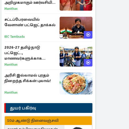
அறிமுகமாகும் ஊர்வசியின்
மகள் தேஜலட்சுமி!
Manithan
சட்டப்பேரவையில்
வேளாண் பட்ஜெட் தாக்கல்
IBC Tamilnadu
2026-27 தமிழ்நாடு
பட்ஜெட்..,
மாணவர்களுக்காக
வெளியான முக்கிய
Manithan
அறிவிப்புகள்
அரிசி இல்லாமல் புரதம்
நிறைந்த சிக்கன் புலாவ்!
Manithan
துயர் பகிர்வு
10ம் ஆண்டு நினைவஞ்சலி