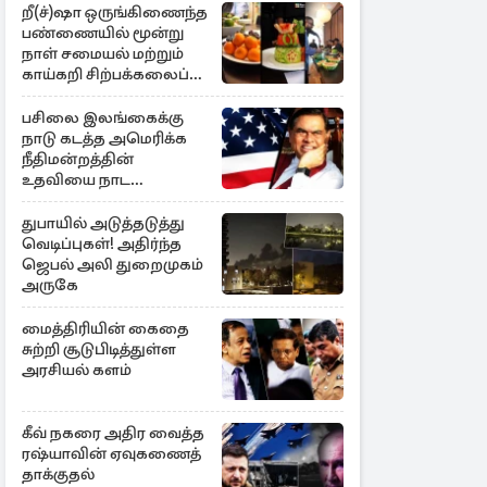
றீ(ச்)ஷா ஒருங்கிணைந்த
பண்ணையில் மூன்று
நாள் சமையல் மற்றும்
காய்கறி சிற்பக்கலைப்
பயிற்சி
பசிலை இலங்கைக்கு
நாடு கடத்த அமெரிக்க
நீதிமன்றத்தின்
உதவியை நாட
அரசாங்கம் முடிவு
துபாயில் அடுத்தடுத்து
வெடிப்புகள்! அதிர்ந்த
ஜெபல் அலி துறைமுகம்
அருகே
மைத்திரியின் கைதை
சுற்றி சூடுபிடித்துள்ள
அரசியல் களம்
கீவ் நகரை அதிர வைத்த
ரஷ்யாவின் ஏவுகணைத்
தாக்குதல்