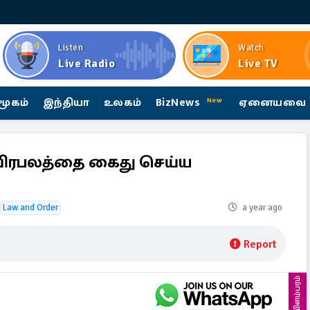
Listen
Watch
Live Radio
Live TV
மூகம்
இந்தியா
உலகம்
BizNews
ஏனையவை
New
பிரபலத்தை கைது செய்ய
Law and Order
a year ago
Report
விளம்பரம்