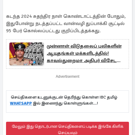
கடந்த 2024 சுதந்திர நாள் கொண்டாட்டத்தின் போதும்,
இதுபோன்று நடத்தப்பட்ட வான்வழி துப்பாக்கி சூட்டில்
95 பேர் கொல்லப்பட்டது குறிப்பிடத்தக்கது.
முன்னாள் விடுதலைப் புலிகளின்
ஆயுதங்கள் மக்களிடத்தில்!
காவல்துறைமா அதிபர் விசேட
நடவடிக்கை
Advertisement
செய்திகளை உடனுக்குடன் தெரிந்து கொள்ள IBC தமிழ்
WHATSAPP
இல் இணைந்து கொள்ளுங்கள்...!
மேலும் இது தொடர்பான செய்திகளைப் படிக்க இங்கே கிளிக்
செய்யவும்