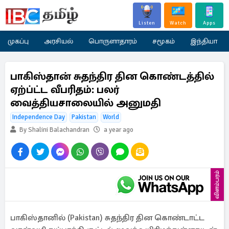
Listen
Watch
Apps
முகப்பு
அரசியல்
பொருளாதாரம்
சமூகம்
இந்தியா
பாகிஸ்தான் சுதந்திர தின கொண்டத்தில்
ஏற்ப்ட்ட வீபரிதம்: பலர்
வைத்தியசாலையில் அனுமதி
Independence Day
Pakistan
World
By Shalini Balachandran
a year ago
விளம்பரம்
பாகிஸ்தானில் (Pakistan) சுதந்திர தின கொண்டாட்ட