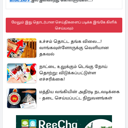
WHATSAPP
இல் இணைந்து கொள்ளுங்கள்...!
மேலும் இது தொடர்பான செய்திகளைப் படிக்க இங்கே கிளிக்
செய்யவும்
உச்சம் தொட்ட தங்க விலை...!
வாங்கவுள்ளோருக்கு வெளியான
தகவல்
நாட்டை உலுக்கும் டெங்கு நோய்
தொற்று: விடுக்கப்பட்டுள்ள
எச்சரிக்கை!
மத்திய வங்கியின் அதிரடி நடவடிக்கை
- தடை செய்யப்பட்ட நிறுவனங்கள்