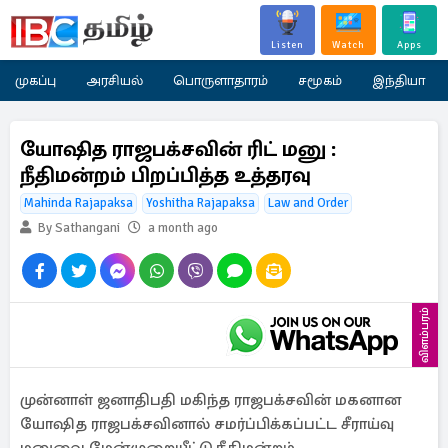
Listen
Watch
Apps
முகப்பு
அரசியல்
பொருளாதாரம்
சமூகம்
இந்தியா
யோஷித ராஜபக்‌சவின் ரிட் மனு :
நீதிமன்றம் பிறப்பித்த உத்தரவு
Mahinda Rajapaksa
Yoshitha Rajapaksa
Law and Order
By Sathangani
a month ago
விளம்பரம்
முன்னாள் ஜனாதிபதி மகிந்த ராஜபக்சவின் மகனான
யோஷித ராஜபக்சவினால் சமர்ப்பிக்கப்பட்ட சீராய்வு