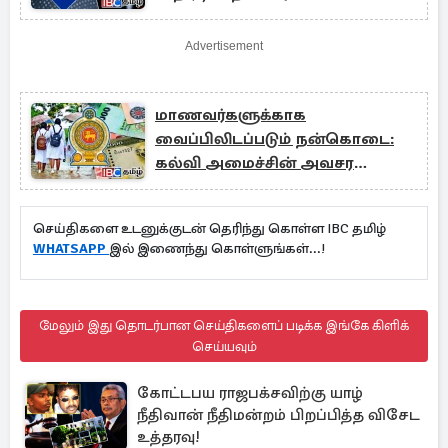
Advertisement
மாணவர்களுக்காக
வைப்பிலிடப்படும் நன்கொடை:
கல்வி அமைச்சின் அவசர
அறிவிப்பு
செய்திகளை உடனுக்குடன் தெரிந்து கொள்ள IBC தமிழ்
WHATSAPP
இல் இணைந்து கொள்ளுங்கள்...!
மேலும் இது தொடர்பான செய்திகளைப் படிக்க இங்கே கிளிக்
செய்யவும்
கோட்டபய ராஜபக்சவிற்கு யாழ்
நீதிவான் நீதிமன்றம் பிறப்பித்த விசேட
உத்தரவு!