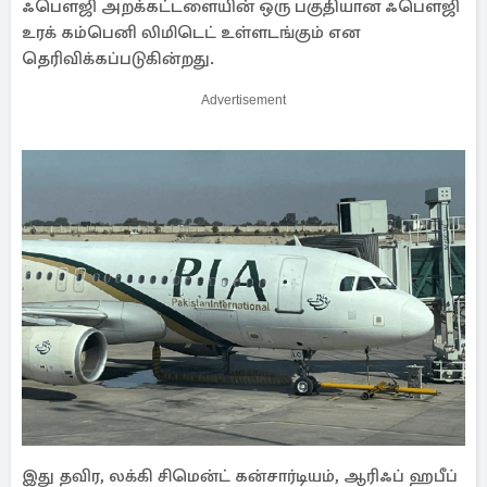
ஃபௌஜி அறக்கட்டளையின் ஒரு பகுதியான ஃபௌஜி
உரக் கம்பெனி லிமிடெட் உள்ளடங்கும் என
தெரிவிக்கப்படுகின்றது.
Advertisement
இது தவிர, லக்கி சிமென்ட் கன்சார்டியம், ஆரிஃப் ஹபீப்