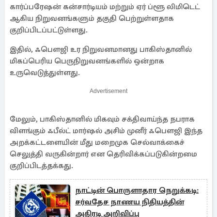
கார்ப்பரேஷன் கன்சார்டியம் மற்றும் ஏர் ப்ளூ லிமிடெட்
ஆகிய நிறுவனங்களும் தகுதி பெற்றுள்ளதாக
குறிப்பிடப்பட்டுள்ளது.
இதில், ஃபௌஜி உர நிறுவனமானது பாகிஸ்தானில்
மிகப்பெரிய பெருநிறுவனங்களில் ஒன்றாக
உருவெடுத்துள்ளது.
Advertisement
மேலும், பாகிஸ்தானில் மிகவும் சக்திவாய்ந்த நபராக
விளங்கும் ஃபீல்ட் மார்ஷல் அசிம் முனீர் ஃபௌஜி இந்த
அறக்கட்டளையின் மீது மறைமுக செல்வாக்கைச்
செலுத்தி வருகின்றார் என தெரிவிக்கப்படுகின்றமை
குறிப்பிடத்தக்கது.
நாட்டின் பொருளாதார நெறுக்கடி:
சர்வதேச நாணய நிதியத்தின்
அதிரடி அறிவிப்பு