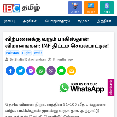
Listen
Watch
Apps
முகப்பு
அரசியல்
பொருளாதாரம்
சமூகம்
இந்தியா
விற்பனைக்கு வரும் பாகிஸ்தான்
விமானங்கள்: IMF திட்டம் செயல்பாட்டில்!
Pakistan
Flight
World
By Shalini Balachandran
8 months ago
விளம்பரம்
தேசிய விமான நிறுவனத்தின் 51–100 வீத பங்குகளை
விற்க பாகிஸ்தான் முயன்று வருவதாக அந்நாட்டு