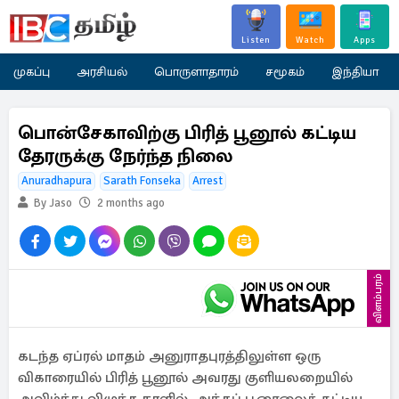
Listen
Watch
Apps
முகப்பு
அரசியல்
பொருளாதாரம்
சமூகம்
இந்தியா
பொன்சேகாவிற்கு பிரித் பூனூல் கட்டிய
தேரருக்கு நேர்ந்த நிலை
Anuradhapura
Sarath Fonseka
Arrest
By Jaso
2 months ago
விளம்பரம்
கடந்த ஏப்ரல் மாதம் அனுராதபுரத்திலுள்ள ஒரு
விகாரையில் பிரித் பூனூல் அவரது குளியலறையில்