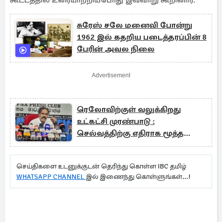
கூட்டத்தில் உரையாற்றியபோது இவ்வாறு கூறினார்.
சுரேஸ் சலே மனைவி போன்று
1962 இல் கதறிய படைத்தரப்பின் 8
பேரின் அவல நிலை
Advertisement
ரெலோவிற்குள் வலுக்கிறது
உட்கட்சி முரண்பாடு :
செல்வத்திற்கு எதிராக மூத்த
உறுப்பினர் போர்க்கொடி
செய்திகளை உடனுக்குடன் தெரிந்து கொள்ள IBC தமிழ்
WHATSAPP CHANNEL
இல் இணைந்து கொள்ளுங்கள்...!