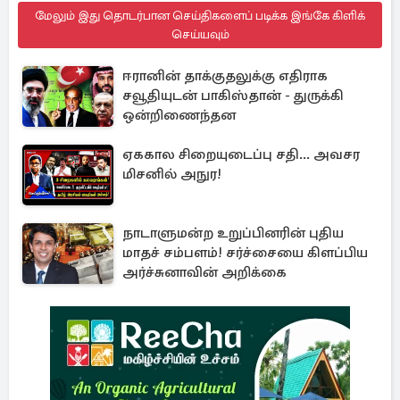
மேலும் இது தொடர்பான செய்திகளைப் படிக்க இங்கே கிளிக்
செய்யவும்
ஈரானின் தாக்குதலுக்கு எதிராக
சவூதியுடன் பாகிஸ்தான் - துருக்கி
ஒன்றிணைந்தன
ஏககால சிறையுடைப்பு சதி... அவசர
மிசனில் அநுர!
நாடாளுமன்ற உறுப்பினரின் புதிய
மாதச் சம்பளம்! சர்ச்சையை கிளப்பிய
அர்ச்சுனாவின் அறிக்கை