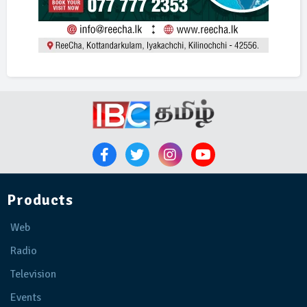
Products
Web
Radio
Television
Events