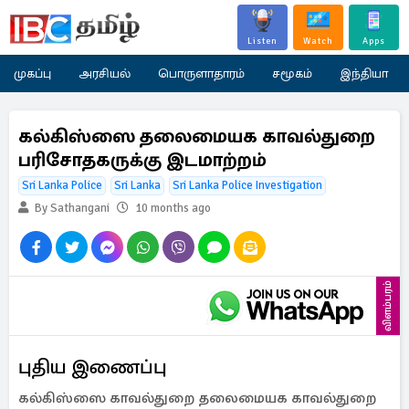
Listen
Watch
Apps
முகப்பு
அரசியல்
பொருளாதாரம்
சமூகம்
இந்தியா
கல்கிஸ்ஸை தலைமையக காவல்துறை
பரிசோதகருக்கு இடமாற்றம்
Sri Lanka Police
Sri Lanka
Sri Lanka Police Investigation
By Sathangani
10 months ago
விளம்பரம்
புதிய இணைப்பு
கல்கிஸ்ஸை காவல்துறை தலைமையக காவல்துறை