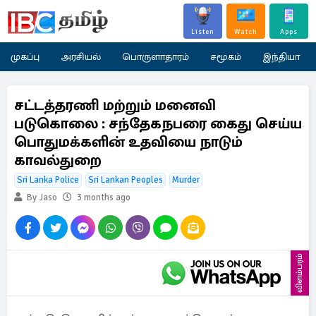
Listen
Watch
Apps
முகப்பு
அரசியல்
பொருளாதாரம்
சமூகம்
இந்தியா
சட்டத்தரணி மற்றும் மனைவி
படுகொலை : சந்தேகநபரை கைது செய்ய
பொதுமக்களின் உதவியை நாடும்
காவல்துறை
Sri Lanka Police
Sri Lankan Peoples
Murder
By Jaso
3 months ago
விளம்பரம்