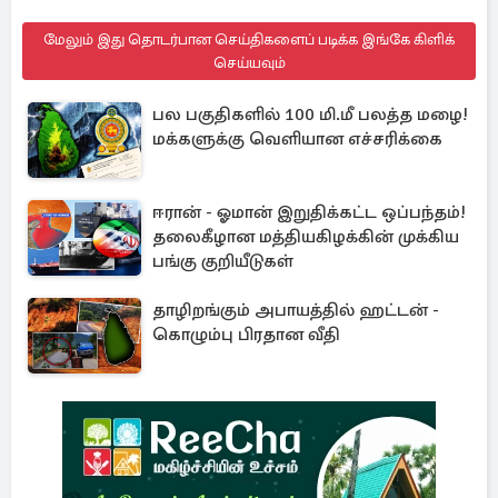
மேலும் இது தொடர்பான செய்திகளைப் படிக்க இங்கே கிளிக்
செய்யவும்
பல பகுதிகளில் 100 மி.மீ பலத்த மழை!
மக்களுக்கு வெளியான எச்சரிக்கை
ஈரான் - ஓமான் இறுதிக்கட்ட ஒப்பந்தம்!
தலைகீழான மத்தியகிழக்கின் முக்கிய
பங்கு குறியீடுகள்
தாழிறங்கும் அபாயத்தில் ஹட்டன் -
கொழும்பு பிரதான வீதி