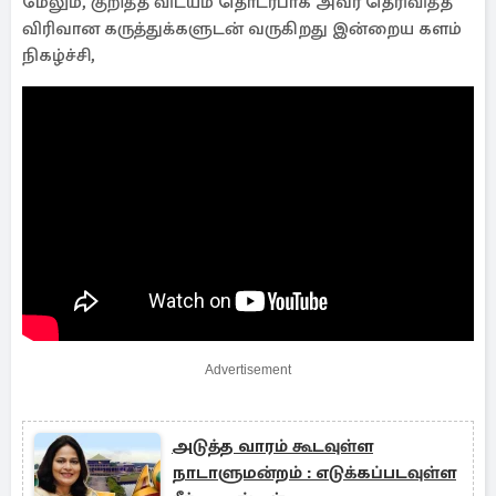
மேலும், குறித்த விடயம் தொடர்பாக அவர் தெரிவித்த
விரிவான கருத்துக்களுடன் வருகிறது இன்றைய களம்
நிகழ்ச்சி,
Advertisement
அடுத்த வாரம் கூடவுள்ள
நாடாளுமன்றம் : எடுக்கப்படவுள்ள