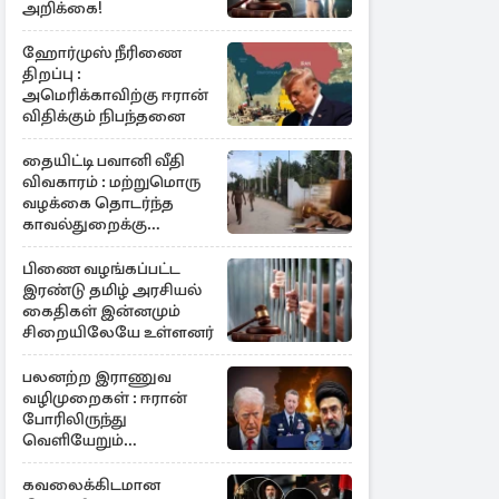
அறிக்கை!
ஹோர்முஸ் நீரிணை
திறப்பு :
அமெரிக்காவிற்கு ஈரான்
விதிக்கும் நிபந்தனை
தையிட்டி பவானி வீதி
விவகாரம் : மற்றுமொரு
வழக்கை தொடர்ந்த
காவல்துறைக்கு
நீதிமன்று குட்டு
பிணை வழங்கப்பட்ட
இரண்டு தமிழ் அரசியல்
கைதிகள் இன்னமும்
சிறையிலேயே உள்ளனர்
பலனற்ற இராணுவ
வழிமுறைகள் : ஈரான்
போரிலிருந்து
வெளியேறும்
வழியைத்தேடும்
அமெரிக்க தளபதி
கவலைக்கிடமான