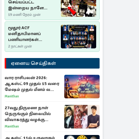
செய்யப்பட்ட
இன்றைய நாளே
செம்மணி
19 மணி நேரம் முன்
இனப்படுகொலை
தினம்…!
மூதூர் ACF
மனிதாபிமானப்
பணியாளர்கள்
படுகொலை (2006): 20
2 நாட்கள் முன்
ஆண்டுகளாகியும் நீதி
மறுக்கப்பட்ட
ஏனைய செய்திகள்
மனிதாபிமானப்
பேரவலம்
வார ராசிபலன் 2026:
ஆகஸ்ட் 09 முதல் 15 வரை
மேஷம் முதல் மீனம் வரை
முழு பலன்கள்
Manithan
27வது திருமண நாள்
நெருங்கும் நிலையில்
விவாகரத்து வழக்கு
வாபஸ்! விஜய்யுடன்
Manithan
மீண்டும் இணைவாரா?
ஆகஸ்ட் 11ல் உருவாகும்