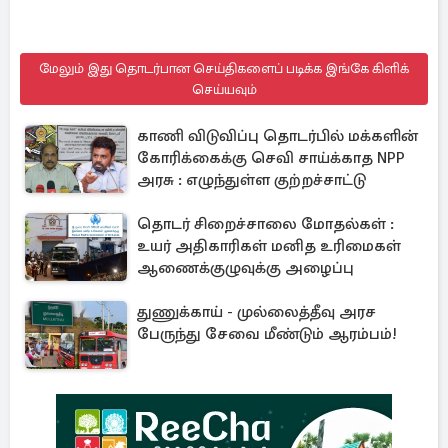
மேலும் இது தொடர்பான செய்திகளைப் படிக்க இங்கே கிளிக்
செய்யவும்
காணி விடுவிப்பு தொடர்பில் மக்களின்
கோரிக்கைக்கு செவி சாய்க்காத NPP
அரசு : எழுந்துள்ள குற்றச்சாட்டு
தொடர் சிறைச்சாலை மோதல்கள் :
உயர் அதிகாரிகள் மனித உரிமைகள்
ஆணைக்குழுவுக்கு அழைப்பு
துணுக்காய் - முல்லைத்தீவு அரச
பேருந்து சேவை மீண்டும் ஆரம்பம்!