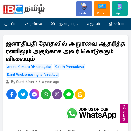
Listen
Watch
Apps
முகப்பு
அரசியல்
பொருளாதாரம்
சமூகம்
இந்தியா
ஜனாதிபதி தேர்தலில் அநுரவை ஆதரித்த
ரணிலும் அதற்காக அவர் கொடுக்கும்
விலையும்
Anura Kumara Dissanayaka
Sajith Premadasa
Ranil Wickremesinghe Arrested
By Sumithiran
a year ago
விளம்பரம்