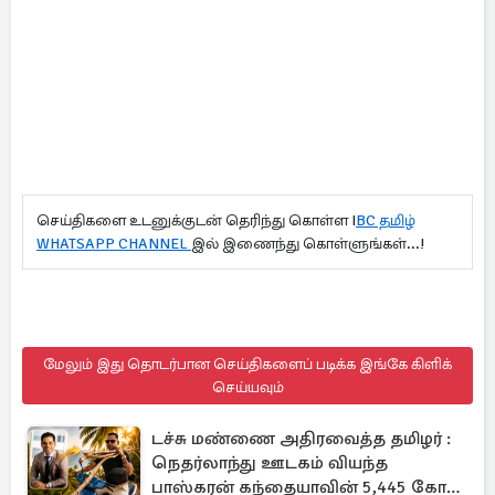
செய்திகளை உடனுக்குடன் தெரிந்து கொள்ள I
BC தமிழ்
WHATSAPP CHANNEL
இல் இணைந்து கொள்ளுங்கள்...!
மேலும் இது தொடர்பான செய்திகளைப் படிக்க இங்கே கிளிக்
செய்யவும்
டச்சு மண்ணை அதிரவைத்த தமிழர் :
நெதர்லாந்து ஊடகம் வியந்த
பாஸ்கரன் கந்தையாவின் 5,445 கோடி