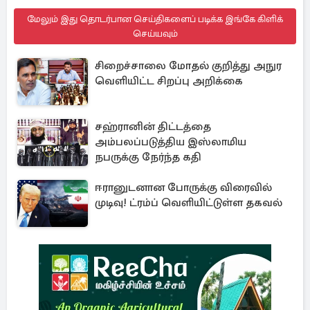
மேலும் இது தொடர்பான செய்திகளைப் படிக்க இங்கே கிளிக்
செய்யவும்
சிறைச்சாலை மோதல் குறித்து அநுர
வெளியிட்ட சிறப்பு அறிக்கை
சஹ்ரானின் திட்டத்தை
அம்பலப்படுத்திய இஸ்லாமிய
நபருக்கு நேர்ந்த கதி
ஈரானுடனான போருக்கு விரைவில்
முடிவு! ட்ரம்ப் வெளியிட்டுள்ள தகவல்