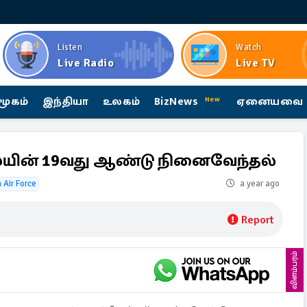
Listen
Watch
Live Radio
Live TV
மூகம்
இந்தியா
உலகம்
BizNews
ஏனையவை
New
ன் 19வது ஆண்டு நினைவேந்தல்
 Air Force
a year ago
Report
விளம்பரம்