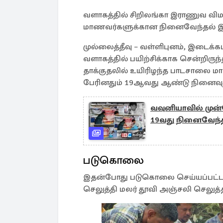
வளாகத்தில் சிறிலங்கா இராணுவ விம
மாணவர்களுக்கான நினைவேந்தல் இன்ற
முல்லைத்தீவு – வள்ளிபுனம், இடைக
வளாகத்தில் பயிற்சிக்காக சென்றிர
தாக்குதலில் உயிரிழந்த பாடசாலை மா
பேரினதும் 19ஆவது ஆண்டு நினைவுத்
வவுனியாவில் மு
19வது நினைவேந்
படுகொலை
இதன்போது படுகொலை செய்யப்பட்டவ
செலுத்தி மலர் தூவி அஞ்சலி செலுத்த