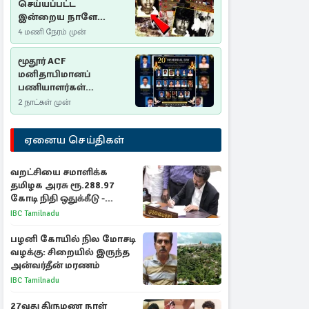
செய்யப்பட்ட
இன்றைய நாளே
செம்மணி
4 மணி நேரம் முன்
இனப்படுகொலை
தினம்…!
மூதூர் ACF
மனிதாபிமானப்
பணியாளர்கள்
படுகொலை (2006): 20
2 நாட்கள் முன்
ஆண்டுகளாகியும் நீதி
மறுக்கப்பட்ட
ஏனைய செய்திகள்
மனிதாபிமானப்
பேரவலம்
வறட்சியை சமாளிக்க
தமிழக அரசு ரூ.288.97
கோடி நிதி ஒதுக்கீடு -
வெளியான அரசாணை
IBC Tamilnadu
பழனி கோயில் நில மோசடி
வழக்கு: சிறையில் இருந்த
அன்வர்தீன் மரணம்
IBC Tamilnadu
27வது திருமண நாள்