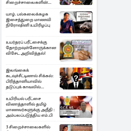
சிறைச்சாலைகளின்
பாதுகாப்பில் பாரிய
அச்சுறுத்தல்
யாழ். பல்கலைக்கழக
இசைத்துறை மாணவி
நிரோஷினி உயிரிழப்பு
உயர்தரப் பரீட்சைக்கு
தோற்றவுள்ளோருக்கான
விசேட அறிவித்தல்!
இலங்கைக்
கடவுச்சீட்டினால் சிக்கல்:
பிரித்தானியாவில்
தடுப்புக் காவலில்
முன்னாள் எம்.பி!
உயிரியல் பரீட்சை
வினாத்தாளில் தமிழ்
மாணவர்களுக்கு அநீதி :
அம்பலப்படுத்திய எம்.பி
3 சிறைச்சாலைகளில்