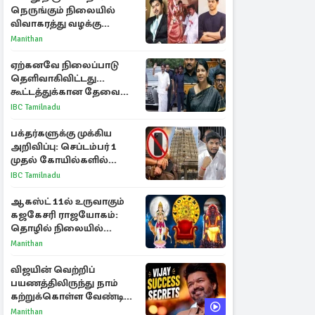
நெருங்கும் நிலையில்
விவாகரத்து வழக்கு
வாபஸ்! விஜய்யுடன்
Manithan
மீண்டும் இணைவாரா?
ஏற்கனவே நிலைப்பாடு
தெளிவாகிவிட்டது...
கூட்டத்துக்கான தேவை
என்ன? - கனிமொழி
IBC Tamilnadu
விமர்சனம்
பக்தர்களுக்கு முக்கிய
அறிவிப்பு: செப்டம்பர் 1
முதல் கோயில்களில்
மொபைலுக்கு தடை!
IBC Tamilnadu
ஆகஸ்ட் 11ல் உருவாகும்
கஜகேசரி ராஜயோகம்:
தொழில் நிலையில்
அதிர்ஷ்டம் பெறும் 3
Manithan
ராசிகள்!
விஜயின் வெற்றிப்
பயணத்திலிருந்து நாம்
கற்றுக்கொள்ள வேண்டிய
முக்கிய 3 விடயங்கள்!
Manithan