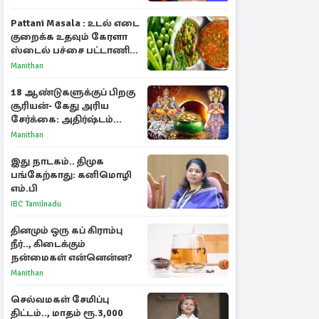
Pattani Masala : உடல் எடை
குறைக்க உதவும் கேரளா
ஸ்டைல் பச்சை பட்டாணி
கிரேவி
Manithan
18 ஆண்டுகளுக்குப் பிறகு
சூரியன்- கேது அரிய
சேர்க்கை: அதிர்ஷ்டம்
பெறும் 3 ராசிகள்!
Manithan
இது நாடகம்.. திமுக
பங்கேற்காது: கனிமொழி
எம்.பி
IBC Tamilnadu
தினமும் ஒரு கப் கிராம்பு
நீர்.., கிடைக்கும்
நன்மைகள் என்னென்ன?
Manithan
செல்வமகள் சேமிப்பு
திட்டம்.., மாதம் ரூ.3,000