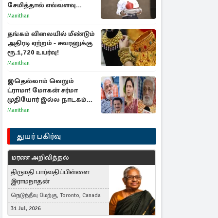
சேமித்தால் எவ்வளவு
கிடைக்கும்?
Manithan
தங்கம் விலையில் மீண்டும்
அதிரடி ஏற்றம் - சவரனுக்கு
ரூ.1,720 உயர்வு!
Manithan
இதெல்லாம் வெறும்
ட்ராமா! மோகன் சர்மா
முதியோர் இல்ல நாடகம்
குறித்து குட்டி பத்மினி
Manithan
பரபரப்பு பேட்டி
துயர் பகிர்வு
மரண அறிவித்தல்
திருமதி பார்வதிப்பிள்ளை
இராமநாதன்
நெடுந்தீவு மேற்கு, Toronto, Canada
31 Jul, 2026