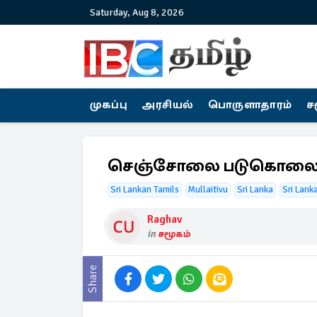
Saturday, Aug 8, 2026
முகப்பு
அரசியல்
பொருளாதாரம்
ச
செஞ்சோலை படுகொலையி
Sri Lankan Tamils
Mullaitivu
Sri Lanka
Sri Lanka
Raghav
in
சமூகம்
Share